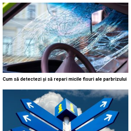
Cum să detectezi și să repari micile fisuri ale parbrizului