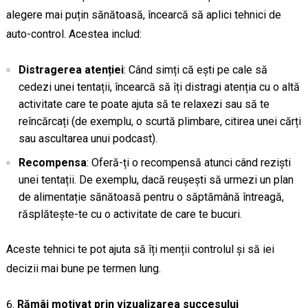
alegere mai puțin sănătoasă, încearcă să aplici tehnici de
auto-control. Acestea includ:
Distragerea atenției
: Când simți că ești pe cale să
cedezi unei tentații, încearcă să îți distragi atenția cu o altă
activitate care te poate ajuta să te relaxezi sau să te
reîncărcați (de exemplu, o scurtă plimbare, citirea unei cărți
sau ascultarea unui podcast).
Recompensa
: Oferă-ți o recompensă atunci când reziști
unei tentații. De exemplu, dacă reușești să urmezi un plan
de alimentație sănătoasă pentru o săptămână întreagă,
răsplătește-te cu o activitate de care te bucuri.
Aceste tehnici te pot ajuta să îți menții controlul și să iei
decizii mai bune pe termen lung.
Rămâi motivat prin vizualizarea succesului