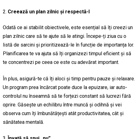
Creează un plan zilnic și respectă-l
Odată ce ai stabilit obiectivele, este esențial să îți creezi un
plan zilnic care să te ajute să le atingi. Începe-ți ziua cu o
listă de sarcini și prioritizează-le în funcție de importanța lor.
Planificarea te va ajuta să îți organizezi timpul eficient și să
te concentrezi pe ceea ce este cu adevărat important.
În plus, asigură-te că îți aloci și timp pentru pauze și relaxare.
Un program prea încărcat poate duce la epuizare, iar auto-
controlul nu înseamnă să te forțezi constant să lucrezi fără
oprire. Găsește un echilibru între muncă și odihnă și vei
observa cum îți îmbunătățești atât productivitatea, cât și
sănătatea mentală.
Învață să spui „nu”