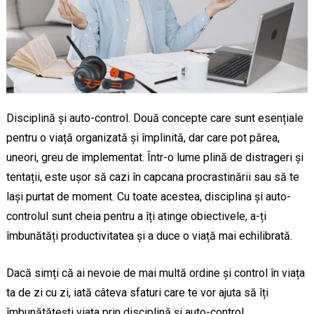
Disciplină și auto-control. Două concepte care sunt esențiale
pentru o viață organizată și împlinită, dar care pot părea,
uneori, greu de implementat. Într-o lume plină de distrageri și
tentații, este ușor să cazi în capcana procrastinării sau să te
lași purtat de moment. Cu toate acestea, disciplina și auto-
controlul sunt cheia pentru a îți atinge obiectivele, a-ți
îmbunătăți productivitatea și a duce o viață mai echilibrată.
Dacă simți că ai nevoie de mai multă ordine și control în viața
ta de zi cu zi, iată câteva sfaturi care te vor ajuta să îți
îmbunătățești viața prin disciplină și auto-control.