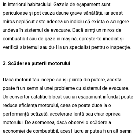
în interiorul habitaclului. Gazele de eșapament sunt
periculoase și pot cauza daune grave sănătății, iar acest
miros neplăcut este adesea un indiciu că există o scurgere
undeva în sistemul de evacuare. Dacă simți un miros de
combustibil sau de gaze în mașină, oprește-te imediat și
verifică sistemul sau du-l la un specialist pentru o inspecție.
3. Scăderea puterii motorului
Dacă motorul tău începe să își piardă din putere, acesta
poate fi un semn al unei probleme cu sistemul de evacuare.
Un convertor catalitic blocat sau un eșapament înfundat poate
reduce eficiența motorului, ceea ce poate duce la o
performanță scăzută, accelerare lentă sau chiar oprirea
motorului. De asemenea, dacă observi o scădere a
economiei de combustibil, acest lucru ar putea fi un alt semn