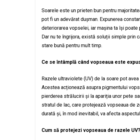
Soarele este un prieten bun pentru majoritatea
pot fi un adevărat dușman. Expunerea constant
deteriorarea vopselei, iar mașina ta își poate
Dar nu te îngrijora, există soluții simple prin
stare bună pentru mult timp.
Ce se întâmplă când vopseaua este expus
Razele ultraviolete (UV) de la soare pot avea
Acestea acționează asupra pigmentului vopse
pierderea strălucirii și la apariția unor pete s
stratul de lac, care protejează vopseaua de z
durată și, în mod inevitabil, va afecta aspectul
Cum să protejezi vopseaua de razele UV