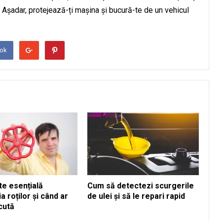
 Așadar, protejează-ți mașina și bucură-te de un vehicul
ook
te esențială
Cum să detectezi scurgerile
 roților și când ar
de ulei și să le repari rapid
cută