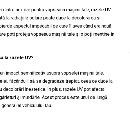
 dintre noi, dar pentru vopseaua mașinii tale, razele UV
ă la radiațiile solare poate duce la decolorarea și
 pierde aspectul impecabil pe care îl avea când era nouă.
 care poți proteja vopseaua mașinii tale și o poți menține în
ă la razele UV?
 un impact semnificativ asupra vopselei mașinii tale.
lei, făcându-l să se degradeze treptat, ceea ce duce la
au decolorări inestetice. În plus, razele UV pot afecta
gârieturi și murdărie. Acest proces este unul de lungă
 general al vehiculului tău.
?