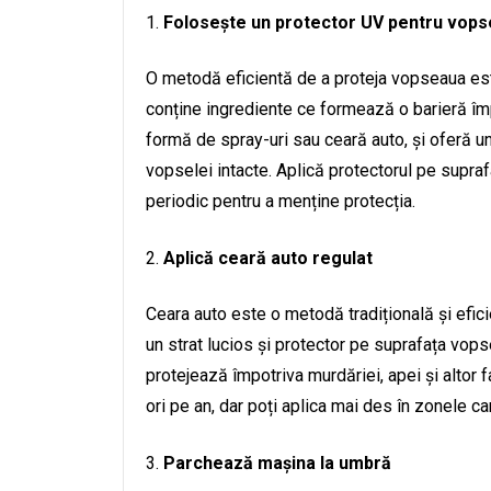
Folosește un protector UV pentru vops
O metodă eficientă de a proteja vopseaua est
conține ingrediente ce formează o barieră îm
formă de spray-uri sau ceară auto, și oferă un
vopselei intacte. Aplică protectorul pe supraf
periodic pentru a menține protecția.
Aplică ceară auto regulat
Ceara auto este o metodă tradițională și efic
un strat lucios și protector pe suprafața vopse
protejează împotriva murdăriei, apei și altor 
ori pe an, dar poți aplica mai des în zonele c
Parchează mașina la umbră