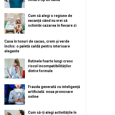
Cum să alegi o regiune de
vacanță când nu vrei să
schimbi cazarea în fiecare zi
Casa în tonuri de cacao, crem și verde
închis: o paletă caldă pentru interioare
elegante
Rutinele foarte lungi cresc
riscul incompatibilităților
dintre formule
Frauda generată cu inteligență
artificială: noua provocare
online
Cum să-ți alegi activitățile în