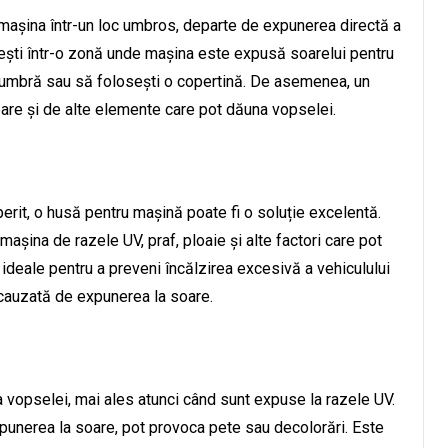
 mașina într-un loc umbros, departe de expunerea directă a
uiești într-o zonă unde mașina este expusă soarelui pentru
u umbră sau să folosești o copertină. De asemenea, un
oare și de alte elemente care pot dăuna vopselei.
erit, o husă pentru mașină poate fi o soluție excelentă.
șina de razele UV, praf, ploaie și alte factori care pot
ideale pentru a preveni încălzirea excesivă a vehiculului
 cauzată de expunerea la soare.
ea vopselei, mai ales atunci când sunt expuse la razele UV.
punerea la soare, pot provoca pete sau decolorări. Este