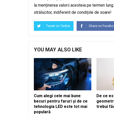
la menținerea valorii acesteia pe termen lung.
strălucitor, indiferent de condițiile de soare!
Tweet on Twitter
Share on Faceb
YOU MAY ALSO LIKE
Cum alegi cele mai bune
De ce es
becuri pentru faruri și de ce
geometria
tehnologia LED este tot mai
trebui fă
populară