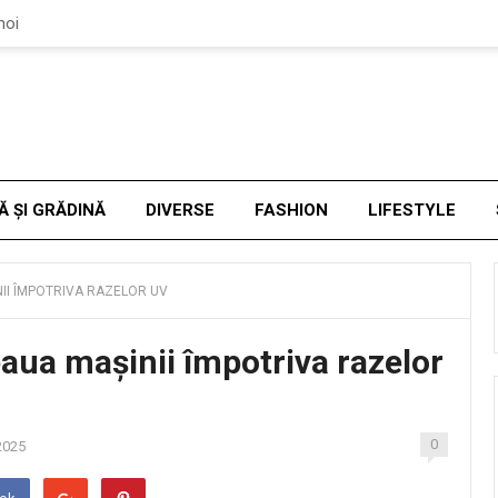
noi
Ă ȘI GRĂDINĂ
DIVERSE
FASHION
LIFESTYLE
II ÎMPOTRIVA RAZELOR UV
aua mașinii împotriva razelor
0
2025