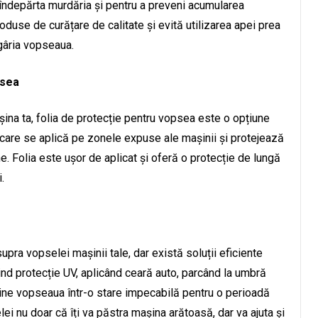
a îndepărta murdăria și pentru a preveni acumularea
duse de curățare de calitate și evită utilizarea apei prea
zgâria vopseaua.
psea
ina ta, folia de protecție pentru vopsea este o opțiune
 care se aplică pe zonele expuse ale mașinii și protejează
e. Folia este ușor de aplicat și oferă o protecție de lungă
.
pra vopselei mașinii tale, dar există soluții eficiente
ind protecție UV, aplicând ceară auto, parcând la umbră
ine vopseaua într-o stare impecabilă pentru o perioadă
ei nu doar că îți va păstra mașina arătoasă, dar va ajuta și