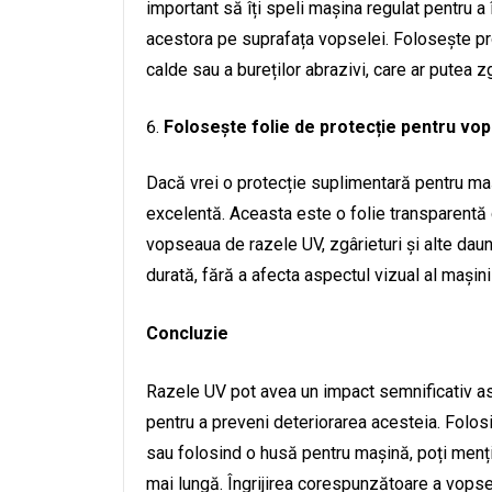
important să îți speli mașina regulat pentru 
acestora pe suprafața vopselei. Folosește pro
calde sau a bureților abrazivi, care ar putea 
Folosește folie de protecție pentru vo
Dacă vrei o protecție suplimentară pentru maș
excelentă. Aceasta este o folie transparentă
vopseaua de razele UV, zgârieturi și alte daun
durată, fără a afecta aspectul vizual al mașinii
Concluzie
Razele UV pot avea un impact semnificativ asu
pentru a preveni deteriorarea acesteia. Folos
sau folosind o husă pentru mașină, poți menț
mai lungă. Îngrijirea corespunzătoare a vopsel