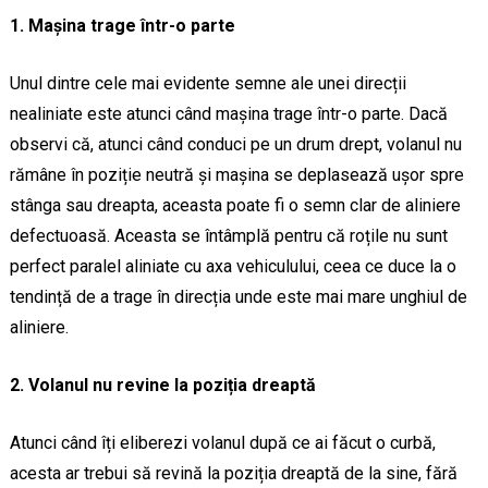
1. Mașina trage într-o parte
Unul dintre cele mai evidente semne ale unei direcții
nealiniate este atunci când mașina trage într-o parte. Dacă
observi că, atunci când conduci pe un drum drept, volanul nu
rămâne în poziție neutră și mașina se deplasează ușor spre
stânga sau dreapta, aceasta poate fi o semn clar de aliniere
defectuoasă. Aceasta se întâmplă pentru că roțile nu sunt
perfect paralel aliniate cu axa vehiculului, ceea ce duce la o
tendință de a trage în direcția unde este mai mare unghiul de
aliniere.
2. Volanul nu revine la poziția dreaptă
Atunci când îți eliberezi volanul după ce ai făcut o curbă,
acesta ar trebui să revină la poziția dreaptă de la sine, fără