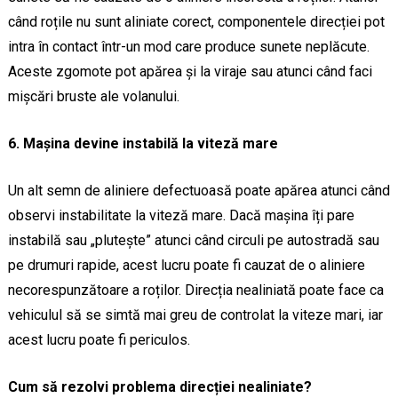
când roțile nu sunt aliniate corect, componentele direcției pot
intra în contact într-un mod care produce sunete neplăcute.
Aceste zgomote pot apărea și la viraje sau atunci când faci
mișcări bruste ale volanului.
6. Mașina devine instabilă la viteză mare
Un alt semn de aliniere defectuoasă poate apărea atunci când
observi instabilitate la viteză mare. Dacă mașina îți pare
instabilă sau „plutește” atunci când circuli pe autostradă sau
pe drumuri rapide, acest lucru poate fi cauzat de o aliniere
necorespunzătoare a roților. Direcția nealiniată poate face ca
vehiculul să se simtă mai greu de controlat la viteze mari, iar
acest lucru poate fi periculos.
Cum să rezolvi problema direcției nealiniate?