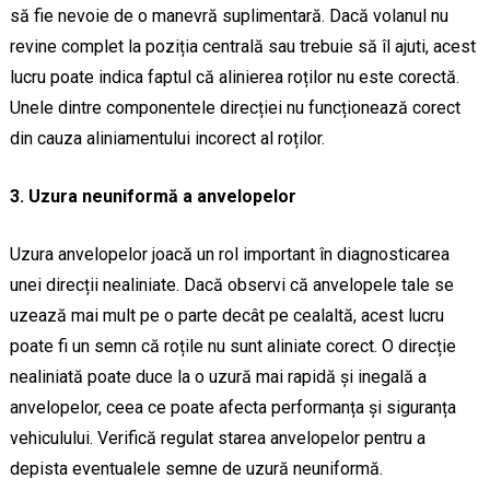
să fie nevoie de o manevră suplimentară. Dacă volanul nu
revine complet la poziția centrală sau trebuie să îl ajuti, acest
lucru poate indica faptul că alinierea roților nu este corectă.
Unele dintre componentele direcției nu funcționează corect
din cauza aliniamentului incorect al roților.
3. Uzura neuniformă a anvelopelor
Uzura anvelopelor joacă un rol important în diagnosticarea
unei direcții nealiniate. Dacă observi că anvelopele tale se
uzează mai mult pe o parte decât pe cealaltă, acest lucru
poate fi un semn că roțile nu sunt aliniate corect. O direcție
nealiniată poate duce la o uzură mai rapidă și inegală a
anvelopelor, ceea ce poate afecta performanța și siguranța
vehiculului. Verifică regulat starea anvelopelor pentru a
depista eventualele semne de uzură neuniformă.