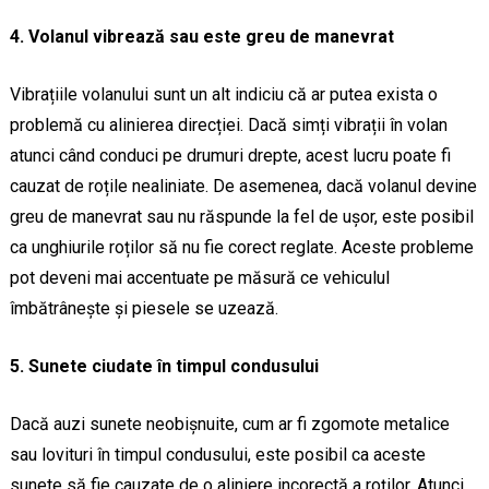
4. Volanul vibrează sau este greu de manevrat
Vibrațiile volanului sunt un alt indiciu că ar putea exista o
problemă cu alinierea direcției. Dacă simți vibrații în volan
atunci când conduci pe drumuri drepte, acest lucru poate fi
cauzat de roțile nealiniate. De asemenea, dacă volanul devine
greu de manevrat sau nu răspunde la fel de ușor, este posibil
ca unghiurile roților să nu fie corect reglate. Aceste probleme
pot deveni mai accentuate pe măsură ce vehiculul
îmbătrânește și piesele se uzează.
5. Sunete ciudate în timpul condusului
Dacă auzi sunete neobișnuite, cum ar fi zgomote metalice
sau lovituri în timpul condusului, este posibil ca aceste
sunete să fie cauzate de o aliniere incorectă a roților. Atunci