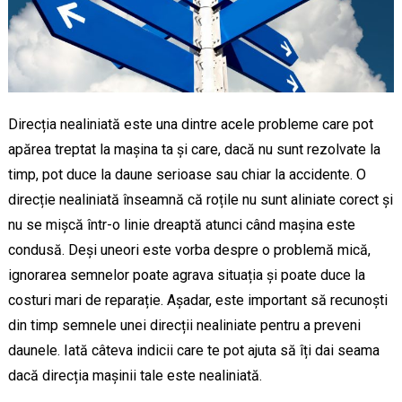
Direcția nealiniată este una dintre acele probleme care pot
apărea treptat la mașina ta și care, dacă nu sunt rezolvate la
timp, pot duce la daune serioase sau chiar la accidente. O
direcție nealiniată înseamnă că roțile nu sunt aliniate corect și
nu se mișcă într-o linie dreaptă atunci când mașina este
condusă. Deși uneori este vorba despre o problemă mică,
ignorarea semnelor poate agrava situația și poate duce la
costuri mari de reparație. Așadar, este important să recunoști
din timp semnele unei direcții nealiniate pentru a preveni
daunele. Iată câteva indicii care te pot ajuta să îți dai seama
dacă direcția mașinii tale este nealiniată.