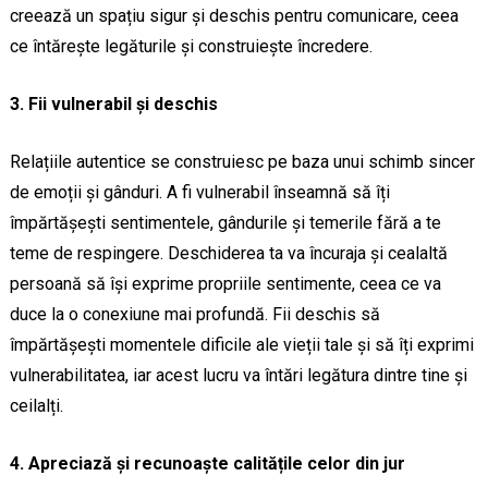
creează un spațiu sigur și deschis pentru comunicare, ceea
ce întărește legăturile și construiește încredere.
3. Fii vulnerabil și deschis
Relațiile autentice se construiesc pe baza unui schimb sincer
de emoții și gânduri. A fi vulnerabil înseamnă să îți
împărtășești sentimentele, gândurile și temerile fără a te
teme de respingere. Deschiderea ta va încuraja și cealaltă
persoană să își exprime propriile sentimente, ceea ce va
duce la o conexiune mai profundă. Fii deschis să
împărtășești momentele dificile ale vieții tale și să îți exprimi
vulnerabilitatea, iar acest lucru va întări legătura dintre tine și
ceilalți.
4. Apreciază și recunoaște calitățile celor din jur