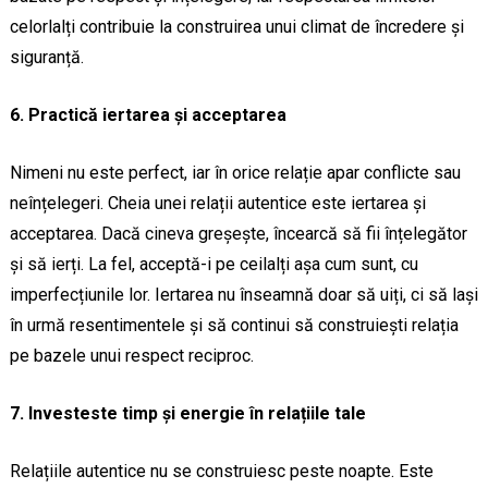
celorlalți contribuie la construirea unui climat de încredere și
siguranță.
6. Practică iertarea și acceptarea
Nimeni nu este perfect, iar în orice relație apar conflicte sau
neînțelegeri. Cheia unei relații autentice este iertarea și
acceptarea. Dacă cineva greșește, încearcă să fii înțelegător
și să ierți. La fel, acceptă-i pe ceilalți așa cum sunt, cu
imperfecțiunile lor. Iertarea nu înseamnă doar să uiți, ci să lași
în urmă resentimentele și să continui să construiești relația
pe bazele unui respect reciproc.
7. Investeste timp și energie în relațiile tale
Relațiile autentice nu se construiesc peste noapte. Este