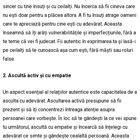
sincer cu tine însuți și cu ceilalți. Nu încerca să fii cineva care
nu ești doar pentru a plăcea altora. A fi tu însuți atrage oameni
care te apreciază pentru cine ești cu adevărat. Aceasta
înseamnă să îți arăți vulnerabilitățile și imperfecțiunile, fără a
te teme că vei fi judecat. Fii autentic în exprimarea ta și lasă-i
pe ceilalți să te cunoască așa cum ești, fără măști sau roluri
false.
2. Ascultă activ și cu empatie
Un aspect esențial al relațiilor autentice este capacitatea de a
asculta cu adevărat. Ascultarea activă presupune să fii
prezent și să îți concentrezi întreaga atenție asupra
persoanei care vorbește. În loc să te gândești la ce vei spune
tu următorul, ascultă cu empatie și încearcă să înțelegi cu
adevărat ce simte și gândește cealaltă persoană. Aceasta