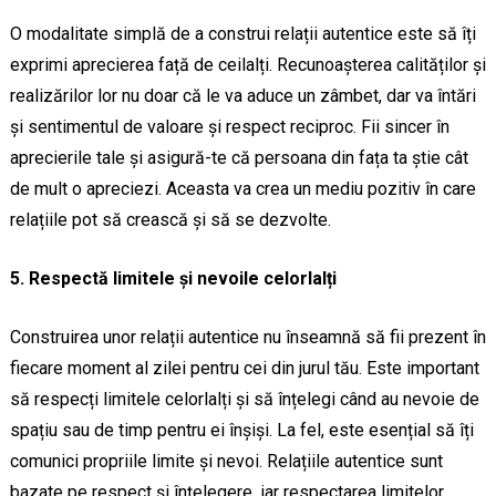
O modalitate simplă de a construi relații autentice este să îți
exprimi aprecierea față de ceilalți. Recunoașterea calităților și
realizărilor lor nu doar că le va aduce un zâmbet, dar va întări
și sentimentul de valoare și respect reciproc. Fii sincer în
aprecierile tale și asigură-te că persoana din fața ta știe cât
de mult o apreciezi. Aceasta va crea un mediu pozitiv în care
relațiile pot să crească și să se dezvolte.
5. Respectă limitele și nevoile celorlalți
Construirea unor relații autentice nu înseamnă să fii prezent în
fiecare moment al zilei pentru cei din jurul tău. Este important
să respecți limitele celorlalți și să înțelegi când au nevoie de
spațiu sau de timp pentru ei înșiși. La fel, este esențial să îți
comunici propriile limite și nevoi. Relațiile autentice sunt
bazate pe respect și înțelegere, iar respectarea limitelor