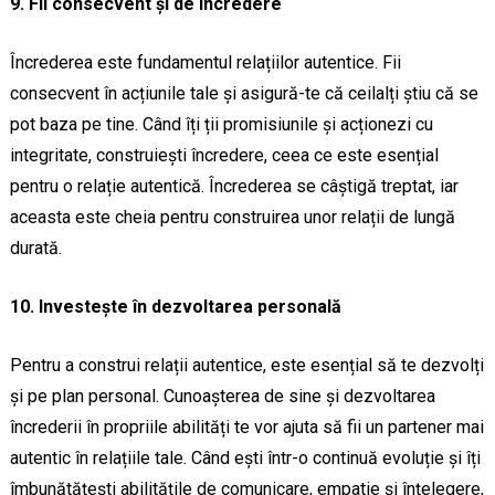
9. Fii consecvent și de încredere
Încrederea este fundamentul relațiilor autentice. Fii
consecvent în acțiunile tale și asigură-te că ceilalți știu că se
pot baza pe tine. Când îți ții promisiunile și acționezi cu
integritate, construiești încredere, ceea ce este esențial
pentru o relație autentică. Încrederea se câștigă treptat, iar
aceasta este cheia pentru construirea unor relații de lungă
durată.
10. Investește în dezvoltarea personală
Pentru a construi relații autentice, este esențial să te dezvolți
și pe plan personal. Cunoașterea de sine și dezvoltarea
încrederii în propriile abilități te vor ajuta să fii un partener mai
autentic în relațiile tale. Când ești într-o continuă evoluție și îți
îmbunătățești abilitățile de comunicare, empatie și înțelegere,