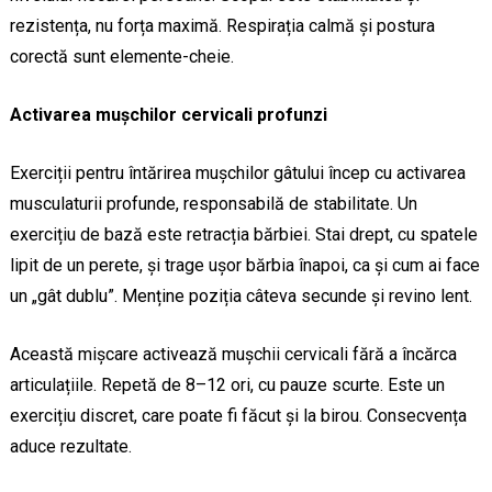
rezistența, nu forța maximă. Respirația calmă și postura
corectă sunt elemente-cheie.
Activarea mușchilor cervicali profunzi
Exerciții pentru întărirea mușchilor gâtului încep cu activarea
musculaturii profunde, responsabilă de stabilitate. Un
exercițiu de bază este retracția bărbiei. Stai drept, cu spatele
lipit de un perete, și trage ușor bărbia înapoi, ca și cum ai face
un „gât dublu”. Menține poziția câteva secunde și revino lent.
Această mișcare activează mușchii cervicali fără a încărca
articulațiile. Repetă de 8–12 ori, cu pauze scurte. Este un
exercițiu discret, care poate fi făcut și la birou. Consecvența
aduce rezultate.