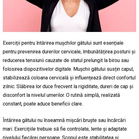
Exerciții pentru întărirea mușchilor gâtului sunt esențiale
pentru prevenirea durerilor cervicale, îmbunătățirea posturii și
reducerea tensiunii cauzate de statul prelungit la birou sau
folosirea dispozitivelor digitale. Mușchii gâtului susțin capul,
stabilizează coloana cervicală și influențează direct confortul
zilnic. Slăbirea lor duce frecvent la rigiditate, dureri de cap și
disconfort la nivelul umerilor. O rutină simplă, realizată
constant, poate aduce beneficii clare.
Întărirea gâtului nu înseamnă mișcări bruște sau încărcări
mari. Exercițiile trebuie să fie controlate, lente și adaptate
nivelului fiecărei persoane. Scopul este stabilitatea și