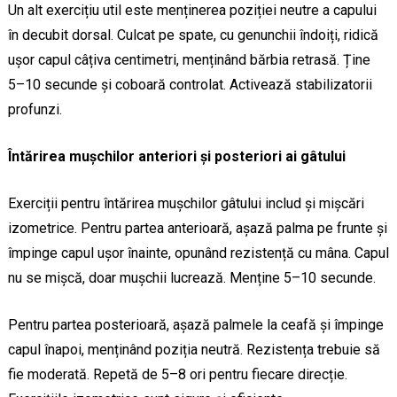
Un alt exercițiu util este menținerea poziției neutre a capului
în decubit dorsal. Culcat pe spate, cu genunchii îndoiți, ridică
ușor capul câțiva centimetri, menținând bărbia retrasă. Ține
5–10 secunde și coboară controlat. Activează stabilizatorii
profunzi.
Întărirea mușchilor anteriori și posteriori ai gâtului
Exerciții pentru întărirea mușchilor gâtului includ și mișcări
izometrice. Pentru partea anterioară, așază palma pe frunte și
împinge capul ușor înainte, opunând rezistență cu mâna. Capul
nu se mișcă, doar mușchii lucrează. Menține 5–10 secunde.
Pentru partea posterioară, așază palmele la ceafă și împinge
capul înapoi, menținând poziția neutră. Rezistența trebuie să
fie moderată. Repetă de 5–8 ori pentru fiecare direcție.