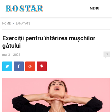
MENU
HOME
SĂNĂTATE
Exerciții pentru întărirea mușchilor
gâtului
0
mai 31, 2026