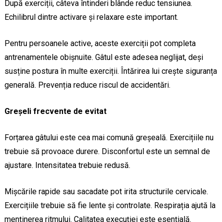
După exerciții, câteva întinderi blânde reduc tensiunea.
Echilibrul dintre activare și relaxare este important.
Pentru persoanele active, aceste exerciții pot completa
antrenamentele obișnuite. Gâtul este adesea neglijat, deși
susține postura în multe exerciții. Întărirea lui crește siguranța
generală. Prevenția reduce riscul de accidentări.
Greșeli frecvente de evitat
Forțarea gâtului este cea mai comună greșeală. Exercițiile nu
trebuie să provoace durere. Disconfortul este un semnal de
ajustare. Intensitatea trebuie redusă.
Mișcările rapide sau sacadate pot irita structurile cervicale.
Exercițiile trebuie să fie lente și controlate. Respirația ajută la
menținerea ritmului. Calitatea execuției este esențială.