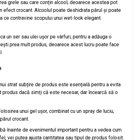
rea grele sau care conțin alcool, deoarece acestea pot
un efect crocant. Alcoolul poate deshidrata părul și poate
eea ce contravine scopului unui wet-look elegant.
ica un ser sau ulei ușor pe vârfuri, pentru a adăuga o
osești prea mult produs, deoarece acest lucru poate face
l.
e
nui strat subțire de produs este esențială pentru a evita
lt produs dacă simți că este necesar, dar încearcă să o
olosirea unui gel ușor, combinat cu un spray de luciu,
părul crocant.
obă înainte de evenimentul important pentru a vedea cum
l, vei putea ajusta cantitatea sau tipul de produs folosit.