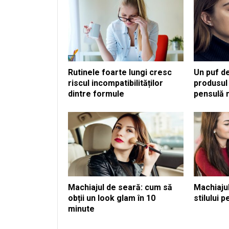
Rutinele foarte lungi cresc
Un puf de
riscul incompatibilităților
produsul 
dintre formule
pensulă 
Machiajul de seară: cum să
Machiajul
obții un look glam în 10
stilului 
minute