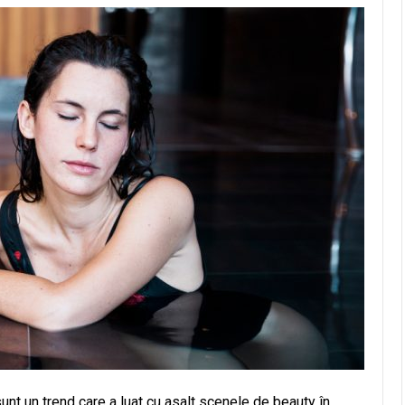
sunt un trend care a luat cu asalt scenele de beauty în