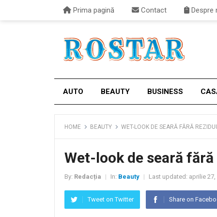
Prima pagină
Contact
Despre 
AUTO
BEAUTY
BUSINESS
CAS
HOME
BEAUTY
WET-LOOK DE SEARĂ FĂRĂ REZID
Wet-look de seară fără
By:
Redacția
In:
Beauty
Last updated:
aprilie 27
|
|
Tweet on Twitter
Share on Faceb