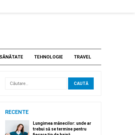
SĂNĂTATE
TEHNOLOGIE
TRAVEL
Caută
după:
RECENTE
Lungimea mânecilor: unde ar
trebui să se termine pentru
fiecare tip de haină