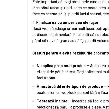
Este important să eviți produsele care sunt p
lăsa părul uscat și rigid, ceea ce poate crea 
face ca acesta să își piardă luciul natural, c
Finalizarea cu un ser sau ulei ușor
Dacă vrei să adaugi și mai mult luciu, poți apl
strălucire suplimentară. Fii atentă să nu fol
părul să devină gras sau să își piardă volumu
Sfaturi pentru a evita reziduurile crocant
Nu aplica prea mult produs
– Aplicarea u
efectul de păr încărcat. Poți aplica mai mu
faci treptat.
Amestecă diferite tipuri de produse
– F
poate oferi un wet-look durabil fără a lăsa 
Testează înainte
– Încearcă să faci o pr
reacționează părul la produsele alese. Astfe