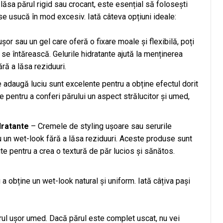
lăsa părul rigid sau crocant, este esențial să folosești
se usucă în mod excesiv. Iată câteva opțiuni ideale:
or sau un gel care oferă o fixare moale și flexibilă, poți
se întărească. Gelurile hidratante ajută la menținerea
ără a lăsa reziduuri.
 adaugă luciu sunt excelente pentru a obține efectul dorit
e pentru a conferi părului un aspect strălucitor și umed,
dratante
– Cremele de styling ușoare sau serurile
u un wet-look fără a lăsa reziduuri. Aceste produse sunt
ite pentru a crea o textură de păr lucios și sănătos.
a obține un wet-look natural și uniform. Iată câțiva pași
ul ușor umed. Dacă părul este complet uscat, nu vei