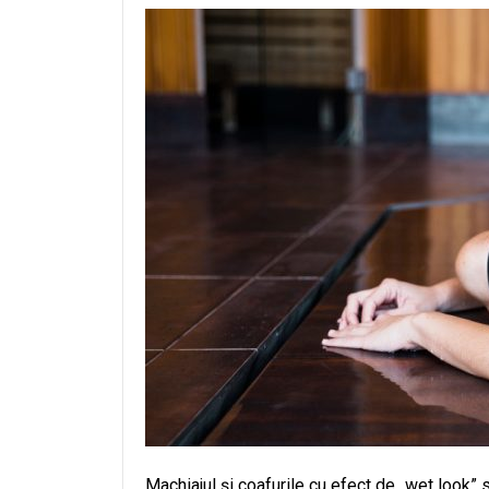
Machiajul și coafurile cu efect de „wet look” 