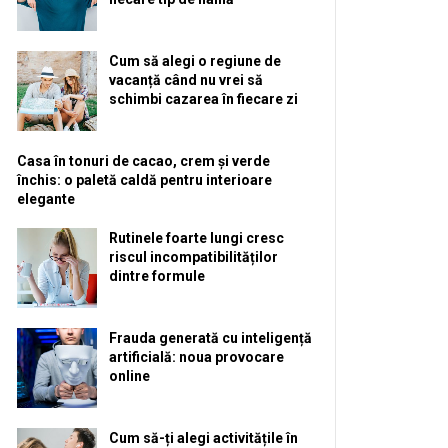
Cum să alegi o regiune de
vacanță când nu vrei să
schimbi cazarea în fiecare zi
Casa în tonuri de cacao, crem și verde
închis: o paletă caldă pentru interioare
elegante
Rutinele foarte lungi cresc
riscul incompatibilităților
dintre formule
Frauda generată cu inteligență
artificială: noua provocare
online
Cum să-ți alegi activitățile în