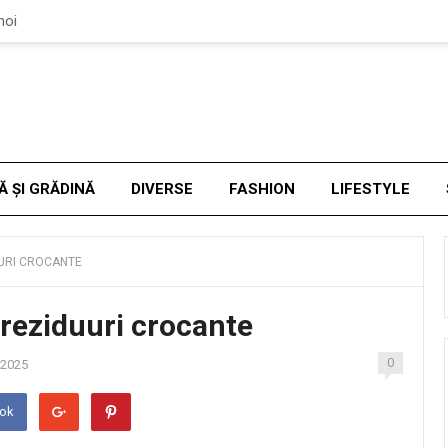
noi
Ă ȘI GRĂDINĂ
DIVERSE
FASHION
LIFESTYLE
UURI CROCANTE
 reziduuri crocante
0
, 2025
ook