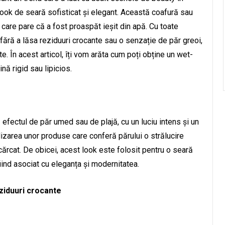
n look de seară sofisticat și elegant. Această coafură sau
, care pare că a fost proaspăt ieșit din apă. Cu toate
fără a lăsa reziduuri crocante sau o senzație de păr greoi,
te. În acest articol, îți vom arăta cum poți obține un wet-
nă rigid sau lipicios.
 efectul de păr umed sau de plajă, cu un luciu intens și un
ilizarea unor produse care conferă părului o strălucire
ncărcat. De obicei, acest look este folosit pentru o seară
ind asociat cu eleganța și modernitatea.
ziduuri crocante