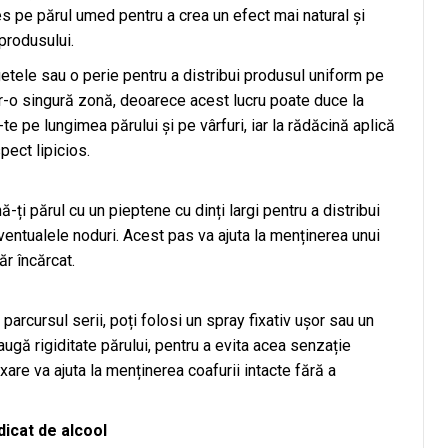
es pe părul umed pentru a crea un efect mai natural și
produsului.
tele sau o perie pentru a distribui produsul uniform pe
ntr-o singură zonă, deoarece acest lucru poate duce la
e pe lungimea părului și pe vârfuri, iar la rădăcină aplică
pect lipicios.
ți părul cu un pieptene cu dinți largi pentru a distribui
ventualele noduri. Acest pas va ajuta la menținerea unui
ăr încărcat.
arcursul serii, poți folosi un spray fixativ ușor sau un
augă rigiditate părului, pentru a evita acea senzație
xare va ajuta la menținerea coafurii intacte fără a
dicat de alcool