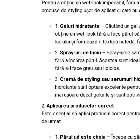
Pentru a obține un wet-look impecabil, fără a 
produse de styling ușor de aplicat și care nu 
Geluri hidratante
– Căutând un gel uș
obține un wet-look fără a face părul să 
luciului și formează o textură netedă, f
Spray-uri de luciu
– Spray-urile care
fără a încărca părul. Acestea sunt ideal
fără a-l face greu sau lipicios.
Cremă de styling sau serumuri hi
hidratante sunt opțiuni excelente pentr
mai ușoare decât gelurile și sunt potriv
Aplicarea produselor corect
Este esențial să aplici produsul corect pentru 
de urmat:
Părul ud este cheia
– Începe cu păr