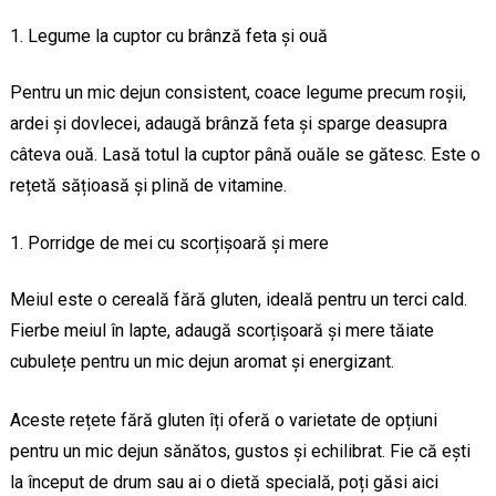
Legume la cuptor cu brânză feta și ouă
Pentru un mic dejun consistent, coace legume precum roșii,
ardei și dovlecei, adaugă brânză feta și sparge deasupra
câteva ouă. Lasă totul la cuptor până ouăle se gătesc. Este o
rețetă sățioasă și plină de vitamine.
Porridge de mei cu scorțișoară și mere
Meiul este o cereală fără gluten, ideală pentru un terci cald.
Fierbe meiul în lapte, adaugă scorțișoară și mere tăiate
cubulețe pentru un mic dejun aromat și energizant.
Aceste rețete fără gluten îți oferă o varietate de opțiuni
pentru un mic dejun sănătos, gustos și echilibrat. Fie că ești
la început de drum sau ai o dietă specială, poți găsi aici