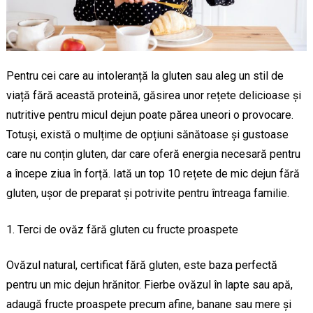
Pentru cei care au intoleranță la gluten sau aleg un stil de
viață fără această proteină, găsirea unor rețete delicioase și
nutritive pentru micul dejun poate părea uneori o provocare.
Totuși, există o mulțime de opțiuni sănătoase și gustoase
care nu conțin gluten, dar care oferă energia necesară pentru
a începe ziua în forță. Iată un top 10 rețete de mic dejun fără
gluten, ușor de preparat și potrivite pentru întreaga familie.
Terci de ovăz fără gluten cu fructe proaspete
Ovăzul natural, certificat fără gluten, este baza perfectă
pentru un mic dejun hrănitor. Fierbe ovăzul în lapte sau apă,
adaugă fructe proaspete precum afine, banane sau mere și