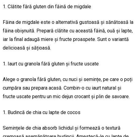
Clătite fără gluten din făină de migdale
Făina de migdale este o alternativă gustoasă și sănătoasă la
făina obișnuită. Prepară clătite cu această făină, ouă și lapte,
iar la final adaugă miere și fructe proaspete. Sunt o variantă
delicioasă și sățioasă.
Iaurt cu granola fără gluten și fructe uscate
Alege o granola fără gluten, cu nuci și semințe, pe care o poți
cumpăra sau prepara acasă. Combin-o cu iaurt natural și
fructe uscate pentru un mic dejun crocant și plin de savoare.
Budincă de chia cu lapte de cocos
Semințele de chia absorb lichidul și formează o textură
cremoasă asemănătoare budincii. Amestecă-le cu lapte de