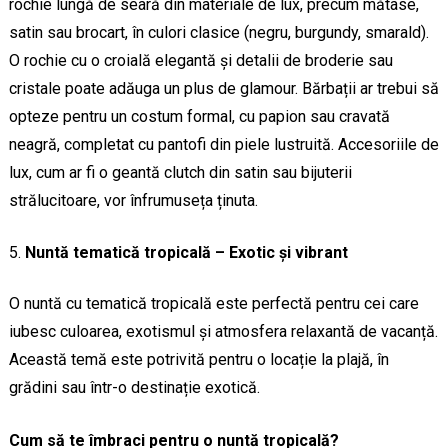
rochie lungă de seară din materiale de lux, precum mătase,
satin sau brocart, în culori clasice (negru, burgundy, smarald).
O rochie cu o croială elegantă și detalii de broderie sau
cristale poate adăuga un plus de glamour. Bărbații ar trebui să
opteze pentru un costum formal, cu papion sau cravată
neagră, completat cu pantofi din piele lustruită. Accesoriile de
lux, cum ar fi o geantă clutch din satin sau bijuterii
strălucitoare, vor înfrumuseța ținuta.
Nuntă tematică tropicală – Exotic și vibrant
O nuntă cu tematică tropicală este perfectă pentru cei care
iubesc culoarea, exotismul și atmosfera relaxantă de vacanță.
Această temă este potrivită pentru o locație la plajă, în
grădini sau într-o destinație exotică.
Cum să te îmbraci pentru o nuntă tropicală?