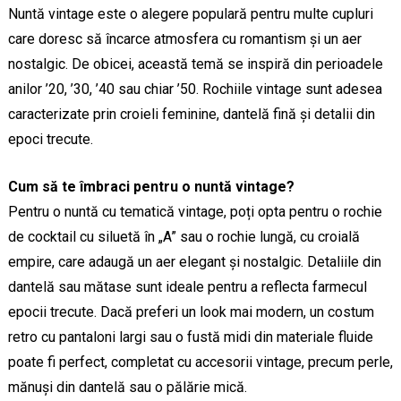
Nuntă vintage este o alegere populară pentru multe cupluri
care doresc să încarce atmosfera cu romantism și un aer
nostalgic. De obicei, această temă se inspiră din perioadele
anilor ’20, ’30, ’40 sau chiar ’50. Rochiile vintage sunt adesea
caracterizate prin croieli feminine, dantelă fină și detalii din
epoci trecute.
Cum să te îmbraci pentru o nuntă vintage?
Pentru o nuntă cu tematică vintage, poți opta pentru o rochie
de cocktail cu siluetă în „A” sau o rochie lungă, cu croială
empire, care adaugă un aer elegant și nostalgic. Detaliile din
dantelă sau mătase sunt ideale pentru a reflecta farmecul
epocii trecute. Dacă preferi un look mai modern, un costum
retro cu pantaloni largi sau o fustă midi din materiale fluide
poate fi perfect, completat cu accesorii vintage, precum perle,
mănuși din dantelă sau o pălărie mică.