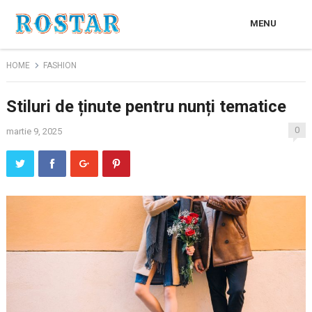
MENU
HOME
FASHION
Stiluri de ținute pentru nunți tematice
0
martie 9, 2025