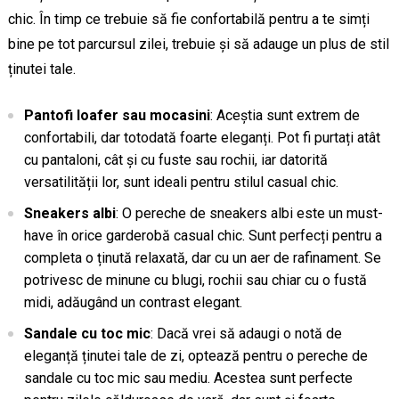
chic. În timp ce trebuie să fie confortabilă pentru a te simți
bine pe tot parcursul zilei, trebuie și să adauge un plus de stil
ținutei tale.
Pantofi loafer sau mocasini
: Aceștia sunt extrem de
confortabili, dar totodată foarte eleganți. Pot fi purtați atât
cu pantaloni, cât și cu fuste sau rochii, iar datorită
versatilității lor, sunt ideali pentru stilul casual chic.
Sneakers albi
: O pereche de sneakers albi este un must-
have în orice garderobă casual chic. Sunt perfecți pentru a
completa o ținută relaxată, dar cu un aer de rafinament. Se
potrivesc de minune cu blugi, rochii sau chiar cu o fustă
midi, adăugând un contrast elegant.
Sandale cu toc mic
: Dacă vrei să adaugi o notă de
eleganță ținutei tale de zi, optează pentru o pereche de
sandale cu toc mic sau mediu. Acestea sunt perfecte