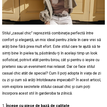
Stilul „casual chic” reprezintă combinația perfectă între
confort și eleganță, un mix ideal pentru zilele în care vrei să
arăți bine fără prea mult efort. Este stilul care te ajută să te
simți bine în pielea ta, păstrându-ți în același timp un look
sofisticat, potrivit atât pentru birou, cât și pentru o ieșire cu
prietenii sau un eveniment mai relaxat. Dar ce face stilul
casual chic atât de special? Cum îl poți adopta în viața de zi
cu zi și cum să arăți întotdeauna impecabil? În acest articol,
vom explora secretele stilului casual chic și cum poți
încorpora acest stil în garderoba ta zilnică.
Începe cu piese de bază de calitate