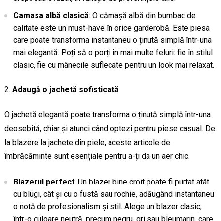
Camasa albă clasică
: O cămașă albă din bumbac de
calitate este un must-have în orice garderobă. Este piesa
care poate transforma instantaneu o ținută simplă într-una
mai elegantă. Poți să o porți în mai multe feluri: fie în stilul
clasic, fie cu mânecile suflecate pentru un look mai relaxat.
Adaugă o jachetă sofisticată
O jachetă elegantă poate transforma o ținută simplă într-una
deosebită, chiar și atunci când optezi pentru piese casual. De
la blazere la jachete din piele, aceste articole de
îmbrăcăminte sunt esențiale pentru a-ți da un aer chic.
Blazerul perfect
: Un blazer bine croit poate fi purtat atât
cu blugi, cât și cu o fustă sau rochie, adăugând instantaneu
o notă de profesionalism și stil. Alege un blazer clasic,
într-o culoare neutră, precum negru, gri sau bleumarin, care