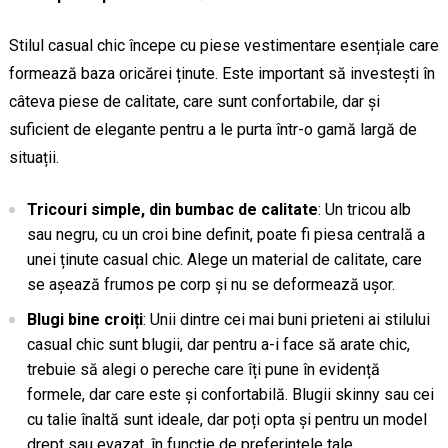
Stilul casual chic începe cu piese vestimentare esențiale care
formează baza oricărei ținute. Este important să investești în
câteva piese de calitate, care sunt confortabile, dar și
suficient de elegante pentru a le purta într-o gamă largă de
situații.
Tricouri simple, din bumbac de calitate
: Un tricou alb
sau negru, cu un croi bine definit, poate fi piesa centrală a
unei ținute casual chic. Alege un material de calitate, care
se așează frumos pe corp și nu se deformează ușor.
Blugi bine croiți
: Unii dintre cei mai buni prieteni ai stilului
casual chic sunt blugii, dar pentru a-i face să arate chic,
trebuie să alegi o pereche care îți pune în evidență
formele, dar care este și confortabilă. Blugii skinny sau cei
cu talie înaltă sunt ideale, dar poți opta și pentru un model
drept sau evazat, în funcție de preferințele tale.