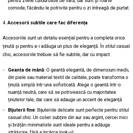
pentru zilele călduroase de vară, dar sunt și foarte
comode, făcându-le potrivite pentru o zi întreagă de purtat.
Accesorii subtile care fac diferența
Accesoriile sunt un detaliu esențial pentru a completa orice
ținută și pentru a-i adăuga un plus de eleganță. În stilul casual
chic, accesoriile trebuie să fie subtile, dar cu impact.
Geanta de mână
: O geantă elegantă, de dimensiuni medii,
din piele sau material textil de calitate, poate transforma o
ținută simplă într-una sofisticată. Alege o geantă într-o
nuanță neutră, care să se potrivească cu majoritatea
ținutelor tale, dar care să adauge un accent de eleganță.
Bijuterii fine
: Bijuteriile delicate sunt perfecte pentru stilul
casual chic. Un colier subțire din aur sau argint, cercei mici
și brățări minimaliste sunt ideale pentru a adăuga
strălucire, fără a încărca look-ul.