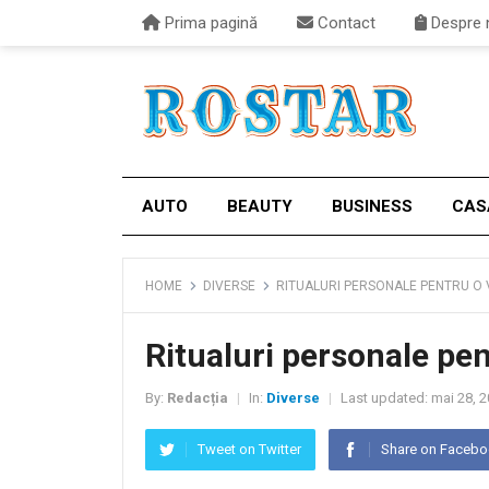
Prima pagină
Contact
Despre 
AUTO
BEAUTY
BUSINESS
CAS
HOME
DIVERSE
RITUALURI PERSONALE PENTRU O 
Ritualuri personale pen
By:
Redacția
In:
Diverse
Last updated:
mai 28, 
|
|
Tweet on Twitter
Share on Faceb