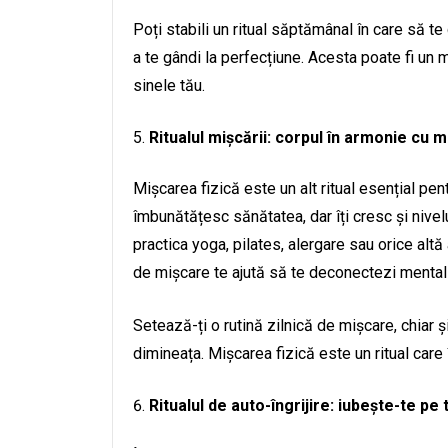
Poți stabili un ritual săptămânal în care să te d
a te gândi la perfecțiune. Acesta poate fi u
sinele tău.
Ritualul mișcării: corpul în armonie cu 
Mișcarea fizică este un alt ritual esențial pent
îmbunătățesc sănătatea, dar îți cresc și nivelu
practica yoga, pilates, alergare sau orice alt
de mișcare te ajută să te deconectezi mental și
Setează-ți o rutină zilnică de mișcare, chiar 
dimineața. Mișcarea fizică este un ritual care î
Ritualul de auto-îngrijire: iubește-te pe t