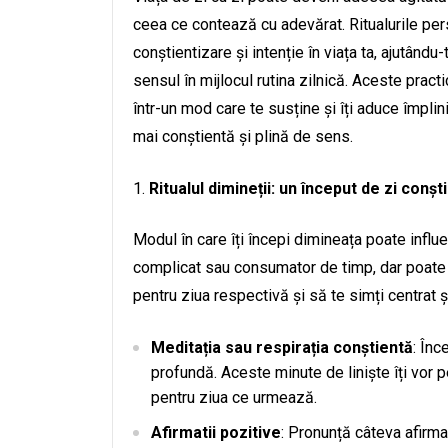
ceea ce contează cu adevărat. Ritualurile pe
conștientizare și intenție în viața ta, ajutându
sensul în mijlocul rutina zilnică. Aceste practic
într-un mod care te susține și îți aduce împlinir
mai conștientă și plină de sens.
Ritualul dimineții: un început de zi conșt
Modul în care îți începi dimineața poate influen
complicat sau consumator de timp, dar poate inc
pentru ziua respectivă și să te simți centrat ș
Meditația sau respirația conștientă
: Înc
profundă. Aceste minute de liniște îți vor pe
pentru ziua ce urmează.
Afirmatii pozitive
: Pronunță câteva afirmați