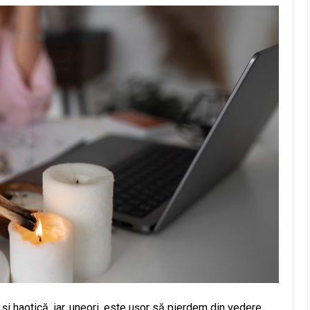
și haotică, iar, uneori, este ușor să pierdem din vedere