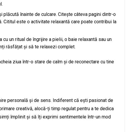
l.
și plăcută înainte de culcare. Citește câteva pagini dintr-o
. Cititul este o activitate relaxantă care poate contribui la
a cu un ritual de îngrijire a pielii, o baie relaxantă sau un
mți răsfățat și să te relaxezi complet.
ncheia ziua într-o stare de calm și de reconectare cu tine
nire personală și de sens. Indiferent că ești pasionat de
primare creativă, alocă-ți timp regulat pentru a te dedica
 simți împlinit și să îți exprimi sentimentele într-un mod