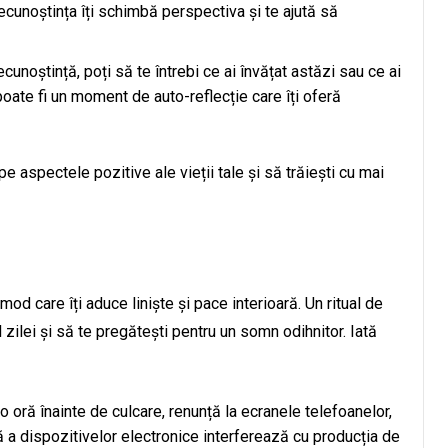
cunoștința îți schimbă perspectiva și te ajută să
ecunoștință, poți să te întrebi ce ai învățat astăzi sau ce ai
poate fi un moment de auto-reflecție care îți oferă
pe aspectele pozitive ale vieții tale și să trăiești cu mai
mod care îți aduce liniște și pace interioară. Un ritual de
 zilei și să te pregătești pentru un somn odihnitor. Iată
 o oră înainte de culcare, renunță la ecranele telefoanelor,
ră a dispozitivelor electronice interferează cu producția de