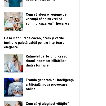
Cum să alegi o regiune de
vacanță când nu vrei să
schimbi cazarea în fiecare zi
Casa în tonuri de cacao, crem și verde
închis: o paletă caldă pentru interioare
elegante
Rutinele foarte lungi cresc
riscul incompatibilităților
dintre formule
Frauda generată cu inteligență
artificială: noua provocare
online
Cum să-ți alegi activitățile în