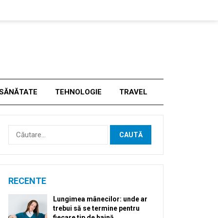
SĂNĂTATE
TEHNOLOGIE
TRAVEL
Caută
după:
RECENTE
Lungimea mânecilor: unde ar
trebui să se termine pentru
fiecare tip de haină