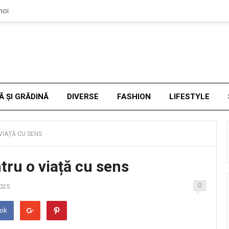
noi
Ă ȘI GRĂDINĂ
DIVERSE
FASHION
LIFESTYLE
VIAȚĂ CU SENS
tru o viață cu sens
0
2025
ook