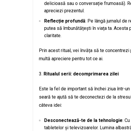
delicioasă sau o conversație frumoasă). Re
apreciezi prezentul.
Reflecție profundă
: Pe lângă jurnalul de r
putea să îmbunătățești în viața ta. Acesta 
claritate.
Prin acest ritual, vei învăța să te concentrezi 
multă apreciere pentru tot ce ai.
Ritualul serii: decomprimarea zilei
Este la fel de important să închei ziua într-un 
seară te ajută să te deconectezi de la stresul
câteva idei:
Desconectează-te de la tehnologie
: Cu
tabletelor și televizoarelor. Lumina albast