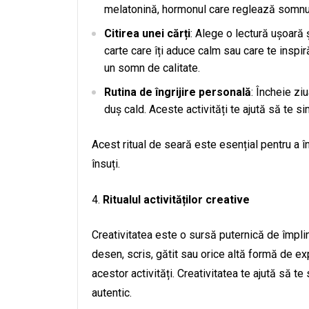
melatonină, hormonul care reglează somnu
Citirea unei cărți
: Alege o lectură ușoară 
carte care îți aduce calm sau care te inspiră
un somn de calitate.
Rutina de îngrijire personală
: Încheie ziu
duș cald. Aceste activități te ajută să te si
Acest ritual de seară este esențial pentru a î
însuți.
Ritualul activităților creative
Creativitatea este o sursă puternică de împli
desen, scris, gătit sau orice altă formă de ex
acestor activități. Creativitatea te ajută să te
autentic.