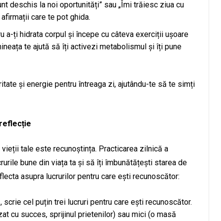
nt deschis la noi oportunități” sau „Îmi trăiesc ziua cu
firmații care te pot ghida.
u a-ți hidrata corpul și începe cu câteva exerciții ușoare
neața te ajută să îți activezi metabolismul și îți pune
itate și energie pentru întreaga zi, ajutându-te să te simți
reflecție
vieții tale este recunoștința. Practicarea zilnică a
rurile bune din viața ta și să îți îmbunătățești starea de
flecta asupra lucrurilor pentru care ești recunoscător:
, scrie cel puțin trei lucruri pentru care ești recunoscător.
izat cu succes, sprijinul prietenilor) sau mici (o masă