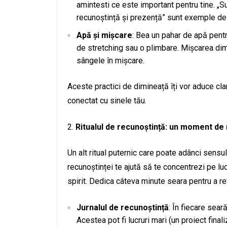
amintesti ce este important pentru tine. „Su
recunoștință și prezență” sunt exemple de a
Apă și mișcare
: Bea un pahar de apă pentr
de stretching sau o plimbare. Mișcarea dimi
sângele în mișcare.
Aceste practici de dimineață îți vor aduce clar
conectat cu sinele tău.
Ritualul de recunoștință: un moment de 
Un alt ritual puternic care poate adânci sensul 
recunoștinței te ajută să te concentrezi pe luc
spirit. Dedica câteva minute seara pentru a re
Jurnalul de recunoștință
: În fiecare seară
Acestea pot fi lucruri mari (un proiect final