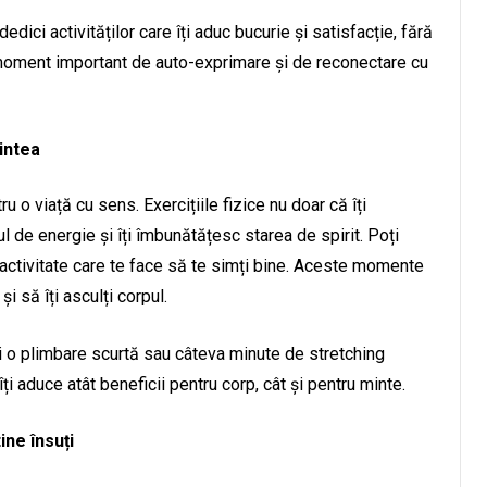
edici activităților care îți aduc bucurie și satisfacție, fără
n moment important de auto-exprimare și de reconectare cu
mintea
ru o viață cu sens. Exercițiile fizice nu doar că îți
l de energie și îți îmbunătățesc starea de spirit. Poți
ă activitate care te face să te simți bine. Aceste momente
 să îți asculți corpul.
și o plimbare scurtă sau câteva minute de stretching
ți aduce atât beneficii pentru corp, cât și pentru minte.
ine însuți