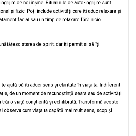
ngrijim de noi înșine. Ritualurile de auto-îngrijire sunt
al și fizic. Poți include activități care îți aduc relaxare și
tratament facial sau un timp de relaxare fără nicio
tățesc starea de spirit, dar îți permit și să îți
te ajută să îți aduci sens și claritate în viața ta. Indiferent
ație, de un moment de recunoștință seara sau de activități
 a trăi o viață conștientă și echilibrată. Transformă aceste
i vei observa cum viața ta capătă mai mult sens, scop și