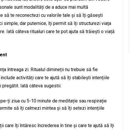
rsonale sunt modalități de a aduce mai multă
-te să te reconectezi cu valorile tale și să îți găsești
i simple, dar puternice, îți permit să îți structurezi viața
e. Iată câteva ritualuri care te pot ajuta să trăiești o viață
ient
ța întreaga zi. Ritualul dimineții nu trebuie să fie
lude activități care te ajută să îți stabilești intențiile
i pregătit. Iată câteva sugestii:
epe-ți ziua cu 5-10 minute de meditație sau respirație
rmite să îți calmezi mintea și să îți setezi intențiile
i care îți întăresc încrederea în tine și care te ajută să îți