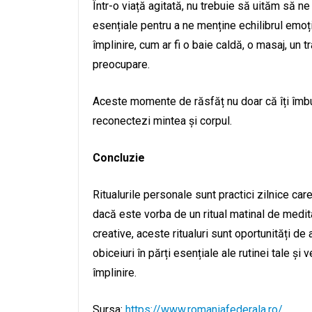
Într-o viață agitată, nu trebuie să uităm să ne î
esențiale pentru a ne menține echilibrul emoțion
împlinire, cum ar fi o baie caldă, o masaj, un 
preocupare.
Aceste momente de răsfăț nu doar că îți îmbună
reconectezi mintea și corpul.
Concluzie
Ritualurile personale sunt practici zilnice care 
dacă este vorba de un ritual matinal de medit
creative, aceste ritualuri sunt oportunități de
obiceiuri în părți esențiale ale rutinei tale ș
împlinire.
Sursa:
https://www.romaniafederala.ro/