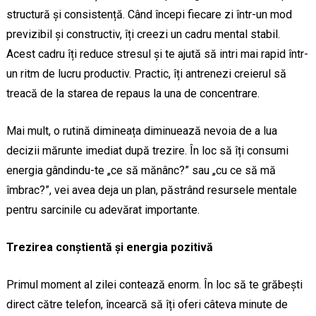
structură și consistență. Când începi fiecare zi într-un mod
previzibil și constructiv, îți creezi un cadru mental stabil.
Acest cadru îți reduce stresul și te ajută să intri mai rapid într-
un ritm de lucru productiv. Practic, îți antrenezi creierul să
treacă de la starea de repaus la una de concentrare.
Mai mult, o rutină dimineața diminuează nevoia de a lua
decizii mărunte imediat după trezire. În loc să îți consumi
energia gândindu-te „ce să mănânc?” sau „cu ce să mă
îmbrac?”, vei avea deja un plan, păstrând resursele mentale
pentru sarcinile cu adevărat importante.
Trezirea conștientă și energia pozitivă
Primul moment al zilei contează enorm. În loc să te grăbești
direct către telefon, încearcă să îți oferi câteva minute de