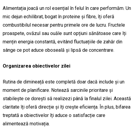
Alimentația joacă un rol esențial în felul în care performăm. Un
mic dejun echilibrat, bogat în proteine și fibre, îți oferă
combustibilul necesar pentru primele ore de lucru. Fructele
proaspete, ovăzul sau ouăle sunt opțiuni sănătoase care îți
mențin energia constantă, evitând fluctuațiile de zahăr din
sânge ce pot aduce oboseală și lipsă de concentrare.
Organizarea obiectivelor zilei
Rutina de dimineață este completă doar dacă include și un
moment de planificare. Notează sarcinile prioritare și
stabilește ce dorești să realizezi până la finalul zilei. Această
claritate îți oferă direcție și îți crește eficiența. În plus, bifarea
treptată a obiectivelor îți aduce o satisfacție care
alimentează motivația.