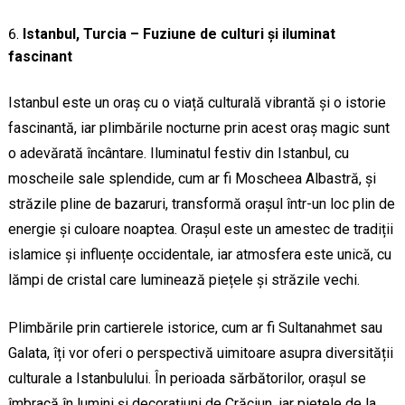
Istanbul, Turcia – Fuziune de culturi și iluminat
fascinant
Istanbul este un oraș cu o viață culturală vibrantă și o istorie
fascinantă, iar plimbările nocturne prin acest oraș magic sunt
o adevărată încântare. Iluminatul festiv din Istanbul, cu
moscheile sale splendide, cum ar fi Moscheea Albastră, și
străzile pline de bazaruri, transformă orașul într-un loc plin de
energie și culoare noaptea. Orașul este un amestec de tradiții
islamice și influențe occidentale, iar atmosfera este unică, cu
lămpi de cristal care luminează piețele și străzile vechi.
Plimbările prin cartierele istorice, cum ar fi Sultanahmet sau
Galata, îți vor oferi o perspectivă uimitoare asupra diversității
culturale a Istanbulului. În perioada sărbătorilor, orașul se
îmbracă în lumini și decorațiuni de Crăciun, iar piețele de la