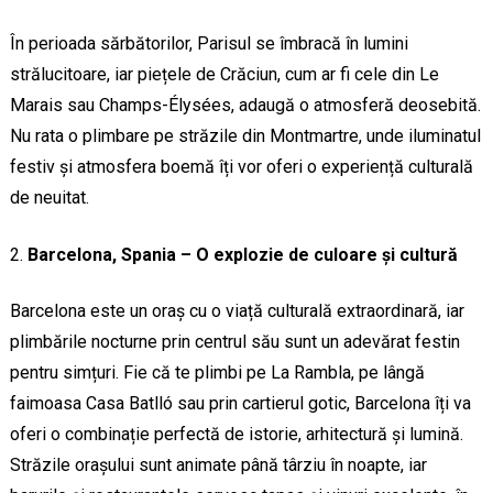
În perioada sărbătorilor, Parisul se îmbracă în lumini
strălucitoare, iar piețele de Crăciun, cum ar fi cele din Le
Marais sau Champs-Élysées, adaugă o atmosferă deosebită.
Nu rata o plimbare pe străzile din Montmartre, unde iluminatul
festiv și atmosfera boemă îți vor oferi o experiență culturală
de neuitat.
Barcelona, Spania – O explozie de culoare și cultură
Barcelona este un oraș cu o viață culturală extraordinară, iar
plimbările nocturne prin centrul său sunt un adevărat festin
pentru simțuri. Fie că te plimbi pe La Rambla, pe lângă
faimoasa Casa Batlló sau prin cartierul gotic, Barcelona îți va
oferi o combinație perfectă de istorie, arhitectură și lumină.
Străzile orașului sunt animate până târziu în noapte, iar