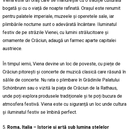
Viena este un oraș care se mândrește cu o tradiție culturală
bogată și cu o viață de noapte rafinată. Orașul este renumit
pentru palatele imperiale, muzeele și operetele sale, iar
plimbările nocturne sunt o adevărată încântare. Iluminatul
festiv de pe străzile Vienei, cu lumini strălucitoare și
ornamente de Crăciun, adaugă un farmec aparte capitalei
austriece.
În timpul iernii, Viena devine un loc de poveste, cu piețe de
Crăciun pitorești și concerte de muzică clasică care răsună în
sălile de concerte. Nu rata o plimbare în Grădinile Palatului
Schönbrunn sau o vizită la piața de Crăciun de la Rathaus,
unde poți explora produsele tradiționale și te poți bucura de
atmosfera festivă. Viena este cu siguranță un loc unde cultura
și iluminatul festiv se îmbină perfect.
Roma, Italia – Istorie și artă sub lumina stelelor