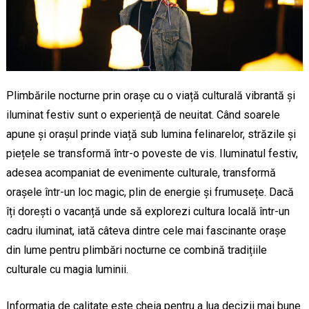
Plimbările nocturne prin orașe cu o viață culturală vibrantă și
iluminat festiv sunt o experiență de neuitat. Când soarele
apune și orașul prinde viață sub lumina felinarelor, străzile și
piețele se transformă într-o poveste de vis. Iluminatul festiv,
adesea acompaniat de evenimente culturale, transformă
orașele într-un loc magic, plin de energie și frumusețe. Dacă
îți dorești o vacanță unde să explorezi cultura locală într-un
cadru iluminat, iată câteva dintre cele mai fascinante orașe
din lume pentru plimbări nocturne ce combină tradițiile
culturale cu magia luminii.
Informația de calitate este cheia pentru a lua decizii mai bune