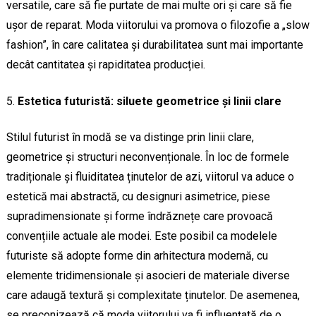
versatile, care să fie purtate de mai multe ori și care să fie
ușor de reparat. Moda viitorului va promova o filozofie a „slow
fashion”, în care calitatea și durabilitatea sunt mai importante
decât cantitatea și rapiditatea producției.
Estetica futuristă: siluete geometrice și linii clare
Stilul futurist în modă se va distinge prin linii clare,
geometrice și structuri neconvenționale. În loc de formele
tradiționale și fluiditatea ținutelor de azi, viitorul va aduce o
estetică mai abstractă, cu designuri asimetrice, piese
supradimensionate și forme îndrăznețe care provoacă
convențiile actuale ale modei. Este posibil ca modelele
futuriste să adopte forme din arhitectura modernă, cu
elemente tridimensionale și asocieri de materiale diverse
care adaugă textură și complexitate ținutelor. De asemenea,
se preconizează că moda viitorului va fi influențată de o