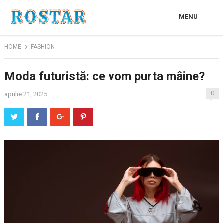
MENU
HOME
FASHION
Moda futuristă: ce vom purta mâine?
0
aprilie 21, 2025