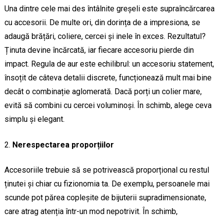
Una dintre cele mai des întâlnite greșeli este supraîncărcarea
cu accesorii. De multe ori, din dorința de a impresiona, se
adaugă brățări, coliere, cercei și inele în exces. Rezultatul?
Ținuta devine încărcată, iar fiecare accesoriu pierde din
impact. Regula de aur este echilibrul: un accesoriu statement,
însoțit de câteva detalii discrete, funcționează mult mai bine
decât o combinație aglomerată. Dacă porți un colier mare,
evită să combini cu cercei voluminoși. În schimb, alege ceva
simplu și elegant.
Nerespectarea proporțiilor
Accesoriile trebuie să se potrivească proporțional cu restul
ținutei și chiar cu fizionomia ta. De exemplu, persoanele mai
scunde pot părea copleșite de bijuterii supradimensionate,
care atrag atenția într-un mod nepotrivit. În schimb,