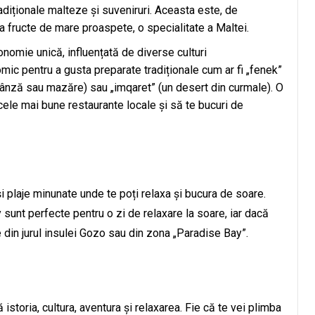
iționale malteze și suveniruri. Aceasta este, de
 fructe de mare proaspete, o specialitate a Maltei.
nomie unică, influențată de diverse culturi
mic pentru a gusta preparate tradiționale cum ar fi „fenek”
 brânză sau mazăre) sau „imqaret” (un desert din curmale). O
cele mai bune restaurante locale și să te bucuri de
și plaje minunate unde te poți relaxa și bucura de soare.
sunt perfecte pentru o zi de relaxare la soare, iar dacă
le din jurul insulei Gozo sau din zona „Paradise Bay”.
storia, cultura, aventura și relaxarea. Fie că te vei plimba