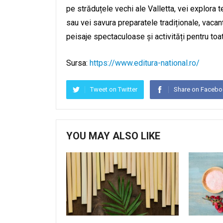
pe străduțele vechi ale Valletta, vei explora t
sau vei savura preparatele tradiționale, vaca
peisaje spectaculoase și activități pentru toat
Sursa:
https://www.editura-national.ro/
Tweet on Twitter
Share on Faceb
YOU MAY ALSO LIKE