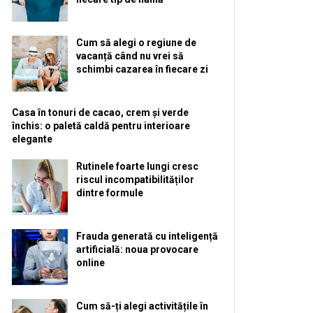
Cum să alegi o regiune de
vacanță când nu vrei să
schimbi cazarea în fiecare zi
Casa în tonuri de cacao, crem și verde
închis: o paletă caldă pentru interioare
elegante
Rutinele foarte lungi cresc
riscul incompatibilităților
dintre formule
Frauda generată cu inteligență
artificială: noua provocare
online
Cum să-ți alegi activitățile în