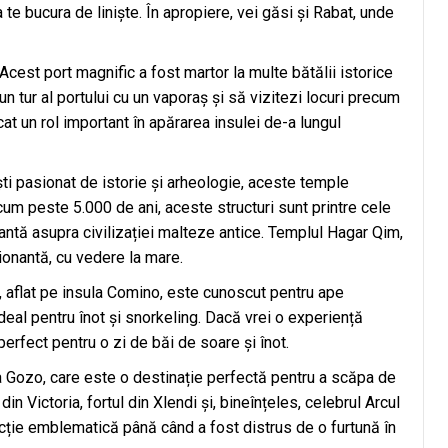
 te bucura de liniște. În apropiere, vei găsi și Rabat, unde
Acest port magnific a fost martor la multe bătălii istorice
un tur al portului cu un vaporaș și să vizitezi locuri precum
ucat un rol important în apărarea insulei de-a lungul
i pasionat de istorie și arheologie, aceste temple
um peste 5.000 de ani, aceste structuri sunt printre cele
nantă asupra civilizației malteze antice. Templul Hagar Qim,
ionantă, cu vedere la mare.
, aflat pe insula Comino, este cunoscut pentru ape
 ideal pentru înot și snorkeling. Dacă vrei o experiență
erfect pentru o zi de băi de soare și înot.
a Gozo, care este o destinație perfectă pentru a scăpa de
 din Victoria, fortul din Xlendi și, bineînțeles, celebrul Arcul
acție emblematică până când a fost distrus de o furtună în