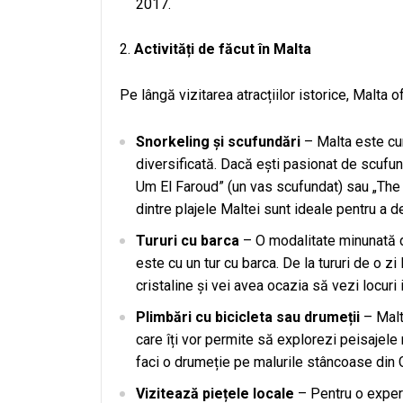
2017.
Activități de făcut în Malta
Pe lângă vizitarea atracțiilor istorice, Malta 
Snorkeling și scufundări
– Malta este cun
diversificată. Dacă ești pasionat de scufund
Um El Faroud” (un vas scufundat) sau „The 
dintre plajele Maltei sunt ideale pentru a 
Tururi cu barca
– O modalitate minunată de
este cu un tur cu barca. De la tururi de o z
cristaline și vei avea ocazia să vezi locuri
Plimbări cu bicicleta sau drumeții
– Malta
care îți vor permite să explorezi peisajele 
faci o drumeție pe malurile stâncoase din 
Vizitează piețele locale
– Pentru o experie