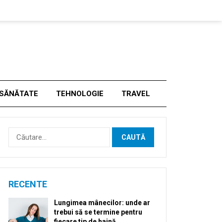
SĂNĂTATE
TEHNOLOGIE
TRAVEL
Caută
după:
RECENTE
Lungimea mânecilor: unde ar
trebui să se termine pentru
fiecare tip de haină