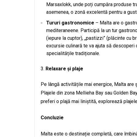
Marsaxlokk, unde poți cumpăra produse trad
asemenea, o zonă excelentă pentru a gusta
Tururi gastronomice
– Malta are o gastro
mediteraneene. Participă la un tur gastrono
(iepure la cuptor), „pastizzi” (plăcinte cu
excursie culinară te va ajuta să descoperi 
specialitățile tradiționale.
Relaxare și plaje
Pe lângă activitățile mai energice, Malta are 
Plajele din zona Mellieha Bay sau Golden Bay 
preferi o plajă mai liniștită, explorează plaje
Concluzie
Malta este o destinație completă, care îmbină i