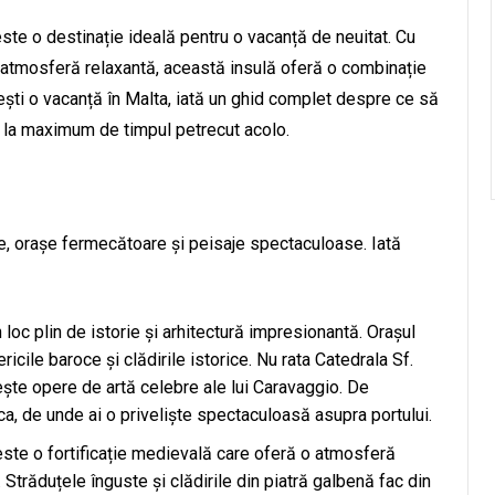
ste o destinație ideală pentru o vacanță de neuitat. Cu
o atmosferă relaxantă, această insulă oferă o combinație
ești o vacanță în Malta, iată un ghid complet despre ce să
ita la maximum de timpul petrecut acolo.
ice, orașe fermecătoare și peisaje spectaculoase. Iată
 loc plin de istorie și arhitectură impresionantă. Orașul
ricile baroce și clădirile istorice. Nu rata Catedrala Sf.
ește opere de artă celebre ale lui Caravaggio. De
a, de unde ai o priveliște spectaculoasă asupra portului.
este o fortificație medievală care oferă o atmosferă
i. Străduțele înguste și clădirile din piatră galbenă fac din