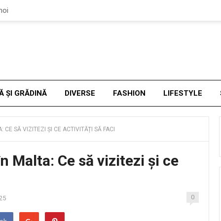
noi
Ă ȘI GRĂDINĂ
DIVERSE
FASHION
LIFESTYLE
CE SĂ VIZITEZI ȘI CE ACTIVITĂȚI SĂ FACI
 Malta: Ce să vizitezi și ce
0
25