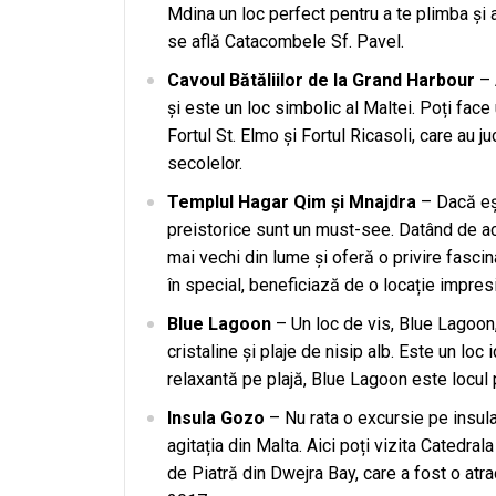
Mdina un loc perfect pentru a te plimba și a
se află Catacombele Sf. Pavel.
Cavoul Bătăliilor de la Grand Harbour
– 
și este un loc simbolic al Maltei. Poți face 
Fortul St. Elmo și Fortul Ricasoli, care au j
secolelor.
Templul Hagar Qim și Mnajdra
– Dacă eșt
preistorice sunt un must-see. Datând de ac
mai vechi din lume și oferă o privire fasci
în special, beneficiază de o locație impres
Blue Lagoon
– Un loc de vis, Blue Lagoon
cristaline și plaje de nisip alb. Este un loc
relaxantă pe plajă, Blue Lagoon este locul p
Insula Gozo
– Nu rata o excursie pe insul
agitația din Malta. Aici poți vizita Catedrala
de Piatră din Dwejra Bay, care a fost o atr