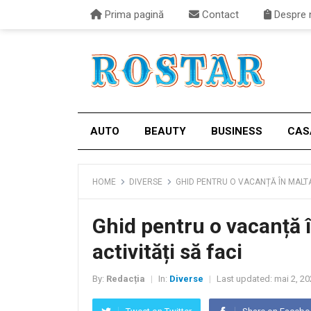
Prima pagină
Contact
Despre 
AUTO
BEAUTY
BUSINESS
CAS
HOME
DIVERSE
GHID PENTRU O VACANȚĂ ÎN MALTA: 
Ghid pentru o vacanță în
activități să faci
By:
Redacția
In:
Diverse
Last updated:
mai 2, 20
|
|