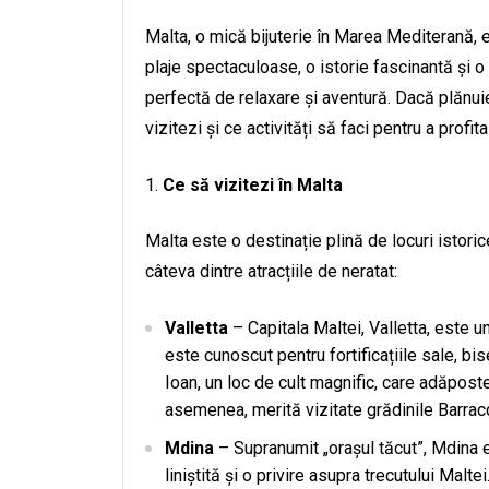
Malta, o mică bijuterie în Marea Mediterană, e
plaje spectaculoase, o istorie fascinantă și 
perfectă de relaxare și aventură. Dacă plănui
vizitezi și ce activități să faci pentru a prof
Ce să vizitezi în Malta
Malta este o destinație plină de locuri istor
câteva dintre atracțiile de neratat:
Valletta
– Capitala Maltei, Valletta, este un
este cunoscut pentru fortificațiile sale, bise
Ioan, un loc de cult magnific, care adăpost
asemenea, merită vizitate grădinile Barracc
Mdina
– Supranumit „orașul tăcut”, Mdina 
liniștită și o privire asupra trecutului Malte