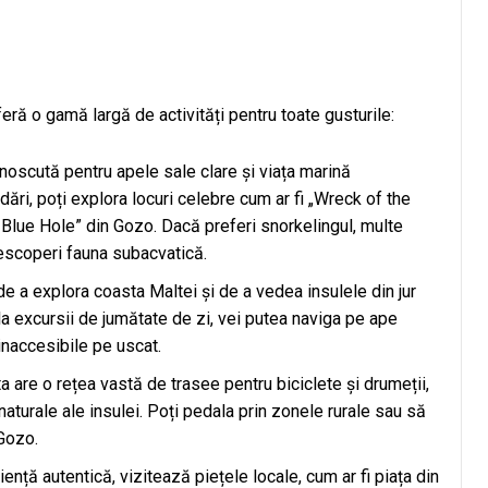
oferă o gamă largă de activități pentru toate gusturile:
oscută pentru apele sale clare și viața marină
ări, poți explora locuri celebre cum ar fi „Wreck of the
Blue Hole” din Gozo. Dacă preferi snorkelingul, multe
descoperi fauna subacvatică.
 a explora coasta Maltei și de a vedea insulele din jur
i la excursii de jumătate de zi, vei putea naviga pe ape
 inaccesibile pe uscat.
 are o rețea vastă de trasee pentru biciclete și drumeții,
naturale ale insulei. Poți pedala prin zonele rurale sau să
Gozo.
nță autentică, vizitează piețele locale, cum ar fi piața din