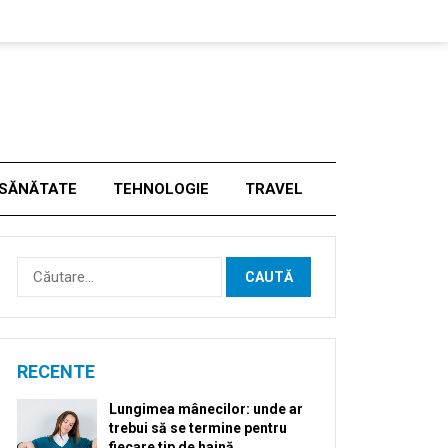
SĂNĂTATE
TEHNOLOGIE
TRAVEL
Caută
după:
RECENTE
Lungimea mânecilor: unde ar
trebui să se termine pentru
fiecare tip de haină