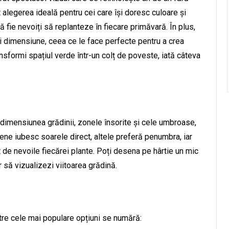
 alegerea ideală pentru cei care își doresc culoare și
 fie nevoiți să replanteze în fiecare primăvară. În plus,
și dimensiune, ceea ce le face perfecte pentru a crea
nsformi spațiul verde într-un colț de poveste, iată câteva
e dimensiunea grădinii, zonele însorite și cele umbroase,
rene iubesc soarele direct, altele preferă penumbra, iar
t de nevoile fiecărei plante. Poți desena pe hârtie un mic
or să vizualizezi viitoarea grădină.
ntre cele mai populare opțiuni se numără: