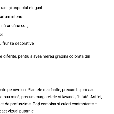
xant și aspectul elegant.
parfum intens.
nă oricărui colț.
se.
 frunze decorative.
de diferite, pentru a avea mereu grădina colorată din
rile pe niveluri. Plantele mai înalte, precum bujorii sau
edie sau mică, precum margaretele și lavanda, în față. Astfel,
efect de profunzime. Poți combina și culori contrastante –
act vizual puternic.