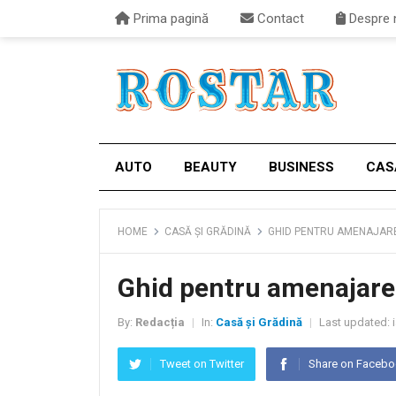
Prima pagină
Contact
Despre 
AUTO
BEAUTY
BUSINESS
CAS
HOME
CASĂ ȘI GRĂDINĂ
GHID PENTRU AMENAJAREA
Ghid pentru amenajarea
By:
Redacția
In:
Casă și Grădină
Last updated:
i
|
|
Tweet on Twitter
Share on Faceb