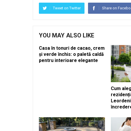
Tweet on Twitter
Share on Faceb
YOU MAY ALSO LIKE
Casa în tonuri de cacao, crem
și verde închis: o paletă caldă
pentru interioare elegante
Cum aleg
rezidenți
Leordeni
încreder