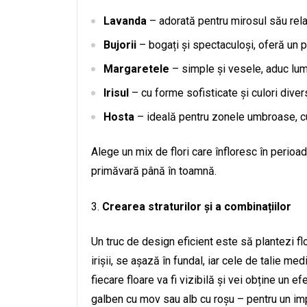
Lavanda
– adorată pentru mirosul său rela
Bujorii
– bogați și spectaculoși, oferă un 
Margaretele
– simple și vesele, aduc lumi
Irisul
– cu forme sofisticate și culori diver
Hosta
– ideală pentru zonele umbroase, cu
Alege un mix de flori care înfloresc în perioa
primăvară până în toamnă.
Crearea straturilor și a combinațiilor
Un truc de design eficient este să plantezi flo
irișii, se așază în fundal, iar cele de talie m
fiecare floare va fi vizibilă și vei obține un 
galben cu mov sau alb cu roșu – pentru un imp