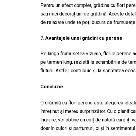
Pentru un efect complet, grădina cu flori pere
sau mici decorațiuni de grădină. Aceste detal
de relaxare unde te poți bucura de frumusețea 
Avantajele unei grădini cu perene
Pe lângă frumusețea vizuală, florile perene 
pe termen lung, rezistă la schimbările de tem
fluturii. Astfel, contribuie și la sănătatea ecos
Concluzie
O grădină cu flori perene este alegerea ideală
întreținut și mereu surprinzător. Cu o planific
îngrijire, vei obține un colț de natură care îți
doar în culori și parfumuri, ci și în sentimentul