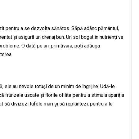
ătit pentru a se dezvolta sănătos. Săpă adânc pământul,
tat și asigură un drenaj bun. Un sol bogat în nutrienți va
ă probleme. O dată pe an, primăvara, poți adăuga
terea.
ă, ele au nevoie totuși de un minim de îngrijire. Udă-le
 frunzele uscate și florile ofilite pentru a stimula apariția
t să divizezi tufele mari și să replantezi, pentru a le