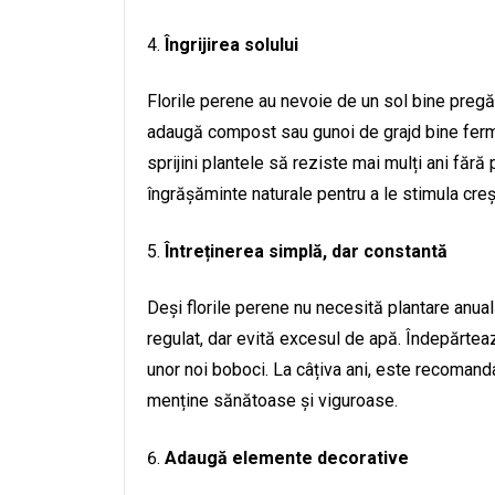
Îngrijirea solului
Florile perene au nevoie de un sol bine preg
adaugă compost sau gunoi de grajd bine fermen
sprijini plantele să reziste mai mulți ani făr
îngrășăminte naturale pentru a le stimula creș
Întreținerea simplă, dar constantă
Deși florile perene nu necesită plantare anual
regulat, dar evită excesul de apă. Îndepărtează
unor noi boboci. La câțiva ani, este recomanda
menține sănătoase și viguroase.
Adaugă elemente decorative