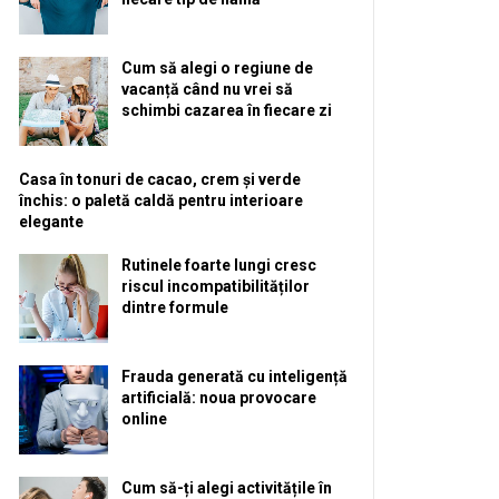
Cum să alegi o regiune de
vacanță când nu vrei să
schimbi cazarea în fiecare zi
Casa în tonuri de cacao, crem și verde
închis: o paletă caldă pentru interioare
elegante
Rutinele foarte lungi cresc
riscul incompatibilităților
dintre formule
Frauda generată cu inteligență
artificială: noua provocare
online
Cum să-ți alegi activitățile în