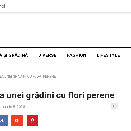
noi
Ă ȘI GRĂDINĂ
DIVERSE
FASHION
LIFESTYLE
 UNEI GRĂDINI CU FLORI PERENE
 unei grădini cu flori perene
0
anuarie 8, 2026
ook