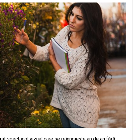
rat spectacol vizual care se reînnoiește an de an fără