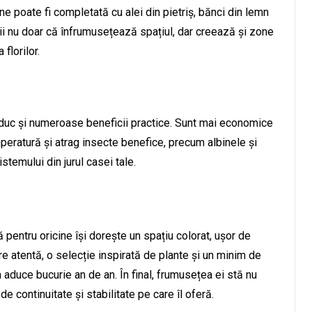
ne poate fi completată cu alei din pietriș, bănci din lemn
ii nu doar că înfrumusețează spațiul, dar creează și zone
florilor.
aduc și numeroase beneficii practice. Sunt mai economice
peratură și atrag insecte benefice, precum albinele și
istemului din jurul casei tale.
 pentru oricine își dorește un spațiu colorat, ușor de
are atentă, o selecție inspirată de plante și un minim de
 va aduce bucurie an de an. În final, frumusețea ei stă nu
 de continuitate și stabilitate pe care îl oferă.