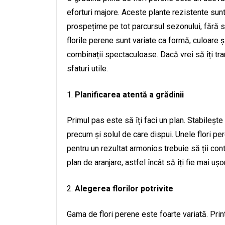
eforturi majore. Aceste plante rezistente sunt
prospețime pe tot parcursul sezonului, fără să
florile perene sunt variate ca formă, culoare 
combinații spectaculoase. Dacă vrei să îți tra
sfaturi utile.
Planificarea atentă a grădinii
Primul pas este să îți faci un plan. Stabileșt
precum și solul de care dispui. Unele flori pe
pentru un rezultat armonios trebuie să ții con
plan de aranjare, astfel încât să îți fie mai uș
Alegerea florilor potrivite
Gama de flori perene este foarte variată. Pri