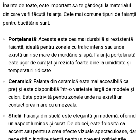
Înainte de toate, este important să te gândești la materialul
din care va fi făcută faianța. Cele mai comune tipuri de faianță
pentru bucătărie sunt:
Porțelanată
: Aceasta este cea mai durabilă și rezistentă
faianță, ideală pentru zonele cu trafic intens sau unde
există un risc mare de murdărie și apă. Faianța porțelanată
este ușor de curățat și rezistă foarte bine la umiditate și
temperaturi ridicate.
Ceramică
: Faianța din ceramică este mai accesibilă ca
preț și este disponibilă într-o varietate largă de modele și
culori. Este potrivită pentru zonele unde nu există un
contact prea mare cu umezeala.
Sticlă
: Faianța din sticlă este elegantă și modernă, oferind
un aspect luminos și curat. De obicei, este folosită ca
accent sau pentru a crea efecte vizuale spectaculoase, dar
necesită o îngrijire atentă pentru a preveni zgârieturile.