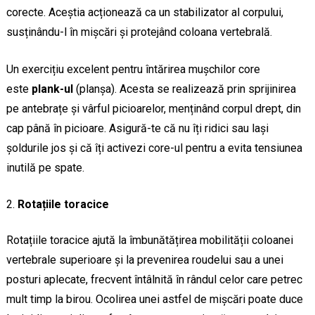
corecte. Aceștia acționează ca un stabilizator al corpului,
susținându-l în mișcări și protejând coloana vertebrală.
Un exercițiu excelent pentru întărirea mușchilor core
este
plank-ul
(planșa). Acesta se realizează prin sprijinirea
pe antebrațe și vârful picioarelor, menținând corpul drept, din
cap până în picioare. Asigură-te că nu îți ridici sau lași
șoldurile jos și că îți activezi core-ul pentru a evita tensiunea
inutilă pe spate.
Rotațiile toracice
Rotațiile toracice ajută la îmbunătățirea mobilității coloanei
vertebrale superioare și la prevenirea roudelui sau a unei
posturi aplecate, frecvent întâlnită în rândul celor care petrec
mult timp la birou. Ocolirea unei astfel de mișcări poate duce