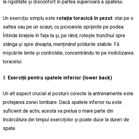
la rigiditate și disconfort în partea superioară a spatelui.
Un exercițiu simplu este
rotația toracică în șezut
: stai pe o
saltea sau pe un scaun, cu picioarele sprijinite pe podea.
Întinde brațele în fața ta și, pe rând, rotește trunchiul spre
stânga și spre dreapta, menținând șoldurile stabile. Fă
mișcările lente și controlate, concentrându-te pe mobilizarea
toracelui.
Exerciții pentru spatele inferior (lower back)
Un alt aspect crucial al posturii corecte la antrenamente este
protejarea zonei lombare. Dacă spatele inferior nu este
suficient de activ, acesta va prelua o mare parte din
încărcătura din timpul exercițiilor și poate duce la dureri de
spate.