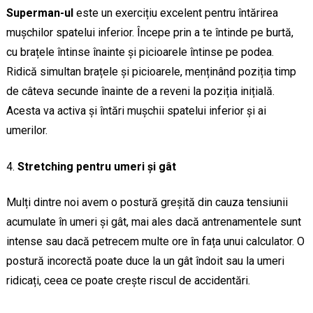
Superman-ul
este un exercițiu excelent pentru întărirea
mușchilor spatelui inferior. Începe prin a te întinde pe burtă,
cu brațele întinse înainte și picioarele întinse pe podea.
Ridică simultan brațele și picioarele, menținând poziția timp
de câteva secunde înainte de a reveni la poziția inițială.
Acesta va activa și întări mușchii spatelui inferior și ai
umerilor.
Stretching pentru umeri și gât
Mulți dintre noi avem o postură greșită din cauza tensiunii
acumulate în umeri și gât, mai ales dacă antrenamentele sunt
intense sau dacă petrecem multe ore în fața unui calculator. O
postură incorectă poate duce la un gât îndoit sau la umeri
ridicați, ceea ce poate crește riscul de accidentări.