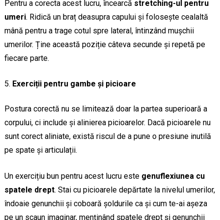
Pentru a corecta acest lucru, încearcă
stretching-ul pentru
umeri
. Ridică un braț deasupra capului și folosește cealaltă
mână pentru a trage cotul spre lateral, întinzând mușchii
umerilor. Ține această poziție câteva secunde și repetă pe
fiecare parte.
Exerciții pentru gambe și picioare
Postura corectă nu se limitează doar la partea superioară a
corpului, ci include și alinierea picioarelor. Dacă picioarele nu
sunt corect aliniate, există riscul de a pune o presiune inutilă
pe spate și articulații.
Un exercițiu bun pentru acest lucru este
genuflexiunea cu
spatele drept
. Stai cu picioarele depărtate la nivelul umerilor,
îndoaie genunchii și coboară șoldurile ca și cum te-ai așeza
pe un scaun imaginar, menținând spatele drept și genunchii