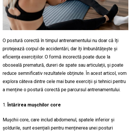
O postură corectă în timpul antrenamentului nu doar că îți
protejează corpul de accidentări, dar îți îmbunătățește și
eficiența exercițiilor. O formă incorectă poate duce la
oboseală prematură, dureri de spate sau articulații, și poate
reduce semnificativ rezultatele obținute. În acest articol, vom
explora câteva dintre cele mai bune exerciții și tehnici pentru
a menține o postură corectă pe parcursul antrenamentului.
Întărirea mușchilor core
Mușchii core, care includ abdomenul, spatele inferior și
șoldurile, sunt esențiali pentru menținerea unei posturi