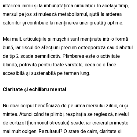
întărirea inimii și la îmbunătățirea circulației. În același timp,
mersul pe jos stimulează metabolismul, ajută la arderea
caloriilor și contribuie la menținerea unei greutăți optime.
Mai mult, articulațiile și mușchii sunt menținute într-o formă
bună, iar riscul de afecțiuni precum osteoporoza sau diabetul
de tip 2 scade semnificativ. Plimbarea este o activitate
blândă, potrivită pentru toate vârstele, ceea ce o face
accesibilă și sustenabilă pe termen lung.
Claritate și echilibru mental
Nu doar corpul beneficiază de pe urma mersului zilnic, ci și
mintea. Atunci când te plimbi, respirația se reglează, nivelul
de cortizol (hormonul stresului) scade, iar creierul primește
mai mult oxigen. Rezultatul? O stare de calm, claritate și