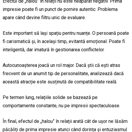
Efectul de „halou” în relații nu este neapărat negativ. Prima
impresie poate fi un punct de pornire autentic. Problema
apare când devine filtru unic de evaluare.
Este important să lași spațiu pentru nuanțe. O persoană poate
fi carismatică și, în același timp, evitantă emoțional. Poate fi
inteligentă, dar imatură în gestionarea conflictelor.
Autocunoașterea joacă un rol major. Dacă știi că ești atras
frecvent de un anumit tip de personalitate, analizează dacă
această atracție este susținută de compatibilitate reală.
Pe termen lung, relațiile solide se bazează pe
comportamente constante, nu pe impresii spectaculoase.
În final, efectul de „halou” în relații arată cât de ușor ne lăsăm
păcăliți de prima impresie atunci când dorința și entuziasmul