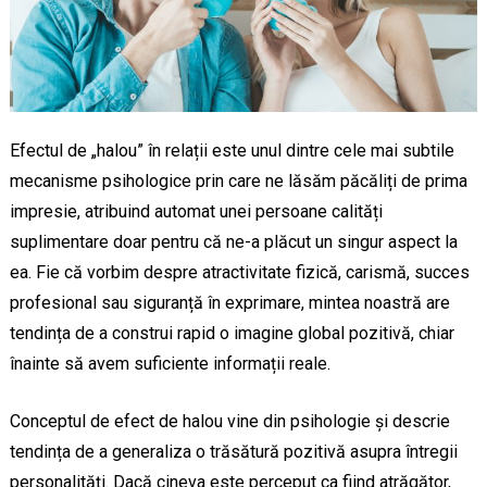
Efectul de „halou” în relații este unul dintre cele mai subtile
mecanisme psihologice prin care ne lăsăm păcăliți de prima
impresie, atribuind automat unei persoane calități
suplimentare doar pentru că ne-a plăcut un singur aspect la
ea. Fie că vorbim despre atractivitate fizică, carismă, succes
profesional sau siguranță în exprimare, mintea noastră are
tendința de a construi rapid o imagine global pozitivă, chiar
înainte să avem suficiente informații reale.
Conceptul de efect de halou vine din psihologie și descrie
tendința de a generaliza o trăsătură pozitivă asupra întregii
personalități. Dacă cineva este perceput ca fiind atrăgător,