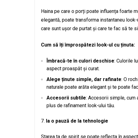
Haina pe care o porți poate influența foarte mul
elegantă, poate transforma instantaneu look-u
care sunt ușor de purtat și care te fac să te si
Cum să îți împrospătezi look-ul cu ținuta:
Îmbracă-te în culori deschise
: Culorile l
aspect proaspăt și curat.
Alege ținute simple, dar rafinate
: O roc
naturale poate arăta elegant și te poate fac
Accesorii subtile
: Accesorii simple, cum 
plus de rafinament look-ului tău.
Ia o pauză de la tehnologie
Starea ta de spirit se poate reflecta în aspect