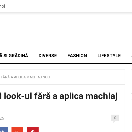
noi
Ă ȘI GRĂDINĂ
DIVERSE
FASHION
LIFESTYLE
L FĂRĂ A APLICA MACHIAJ NOU
 look-ul fără a aplica machiaj
0
025