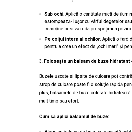
Sub ochi
: Aplică o cantitate mică de ilumi
estompează-l ușor cu vârful degetelor sau 
cearcănelor și va reda prospețimea privirii.
Pe colțul intern al ochilor
: Aplică o fard 
pentru a crea un efect de „ochi mari” și pen
Folosește un balsam de buze hidratant 
Buzele uscate și lipsite de culoare pot contr
strop de culoare poate fi o soluție rapidă pentr
plus, balsamele de buze colorate hidratează b
mult timp sau efort.
Cum să aplici balsamul de buze:
Alege un balsam de buze cu o nuanță subtil