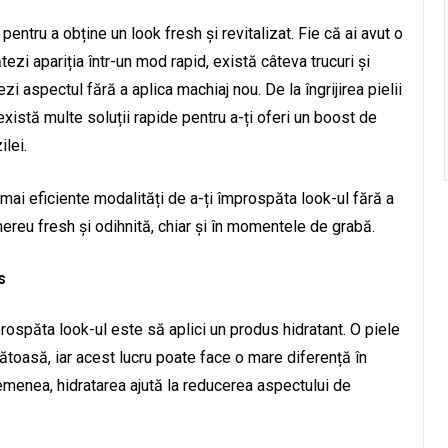
entru a obține un look fresh și revitalizat. Fie că ai avut o
tezi apariția într-un mod rapid, există câteva trucuri și
ezi aspectul fără a aplica machiaj nou. De la îngrijirea pielii
 există multe soluții rapide pentru a-ți oferi un boost de
ilei.
 mai eficiente modalități de a-ți împrospăta look-ul fără a
mereu fresh și odihnită, chiar și în momentele de grabă.
s
rospăta look-ul este să aplici un produs hidratant. O piele
ătoasă, iar acest lucru poate face o mare diferență în
semenea, hidratarea ajută la reducerea aspectului de