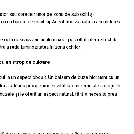
nator sau corector ușor pe zona de sub ochi și
cu un burete de machiaj. Acest truc va ajuta la ascunderea
de ochi deschis sau un iluminator pe colțul intern al ochilor
tru a reda luminozitatea în zona ochilor.
cu un strop de culoare
ibui la un aspect obosit. Un balsam de buze hidratant cu un
u a adăuga prospețime și vitalitate întregii tale apariții. În
uzele și le oferă un aspect natural, fără a necesita prea
ă de roz, coral sau roșu pentru a adăuga un strop de