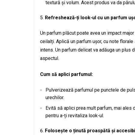
textură și volum. Acest produs va da părulu
Refreshează-ți look-ul cu un parfum uș
Un parfum plăcut poate avea un impact major 
ceilalți. Aplică un parfum ușor, cu note florale
intens. Un parfum delicat va adăuga un plus d
aspectul.
Cum să aplici parfumul:
Pulverizează parfumul pe punctele de puls, 
urechilor.
Evită să aplici prea mult parfum, mai ales d
pentru a-ți revitaliza look-ul.
Folosește o ținută proaspătă și accesib