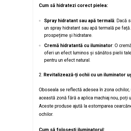
Cum să hidratezi corect pielea:
Spray hidratant sau apă termală
: Dacă s
un spray hidratant sau apă termală pe faț
prospețime și hidratare.
Cremă hidratantă cu iluminator
: O cremă
oferi un efect luminos și sănătos pielii ta
pentru un efect natural.
Revitalizează-ți ochii cu un iluminator u
Oboseala se reflectă adesea în zona ochilor, 
această zonă fără a aplica machiaj nou, poți u
Aceste produse ajută la estomparea cearcănelo
ochilor.
Cum să folosești iluminatorul: