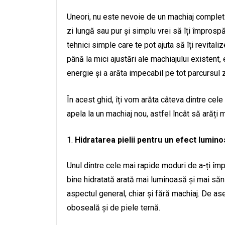
Uneori, nu este nevoie de un machiaj complet p
zi lungă sau pur și simplu vrei să îți împrospă
tehnici simple care te pot ajuta să îți revitaliz
până la mici ajustări ale machiajului existent,
energie și a arăta impecabil pe tot parcursul z
În acest ghid, îți vom arăta câteva dintre cele
apela la un machiaj nou, astfel încât să arăți 
Hidratarea pielii pentru un efect lumino
Unul dintre cele mai rapide moduri de a-ți împ
bine hidratată arată mai luminoasă și mai săn
aspectul general, chiar și fără machiaj. De a
oboseală și de piele ternă.