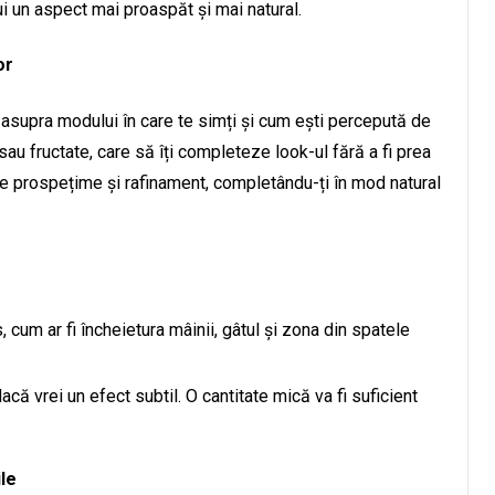
i un aspect mai proaspăt și mai natural.
or
asupra modului în care te simți și cum ești percepută de
 sau fructate, care să îți completeze look-ul fără a fi prea
e prospețime și rafinament, completându-ți în mod natural
cum ar fi încheietura mâinii, gâtul și zona din spatele
acă vrei un efect subtil. O cantitate mică va fi suficient
ile