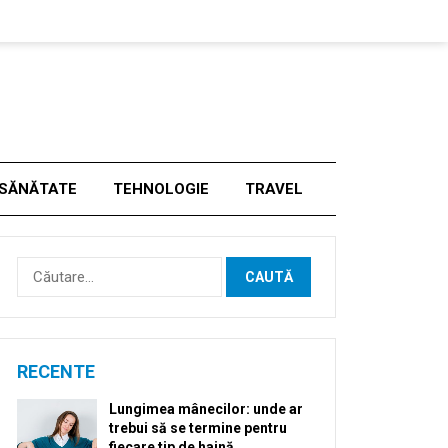
SĂNĂTATE
TEHNOLOGIE
TRAVEL
Caută
după:
RECENTE
Lungimea mânecilor: unde ar
trebui să se termine pentru
fiecare tip de haină