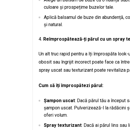
culoare și prospețime buzelor tale.
Aplică balsamul de buze din abundență, co
și natural.
Reîmprospătează-ți părul cu un spray t
Un alt truc rapid pentru a îți împrospăta look-
obosit sau îngrijit incorect poate face ca într
spray uscat sau texturizant poate revitaliza p
Cum să îți împrospătezi părul:
Șampon uscat
: Dacă părul tău a început s
șampon uscat. Pulverizează-l la rădăcini 
oferi volum.
Spray texturizant
: Dacă ai părul lins sau 