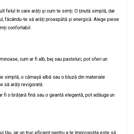
t felul în care arăți și cum te simți. O ținută simplă, dar
l, făcându-te să arăți proaspătă și energică. Alege piese
mți confortabil.
uminoase, cum ar fi alb, bej sau pasteluri, pot oferi un
hie simplă, o cămașă albă sau o bluză din materiale
e să arăți revigorată.
ar fi o brățară fină sau o geantă elegantă, pot adăuga un
ul tău, iar un truc eficient pentru a te împrospăta este să