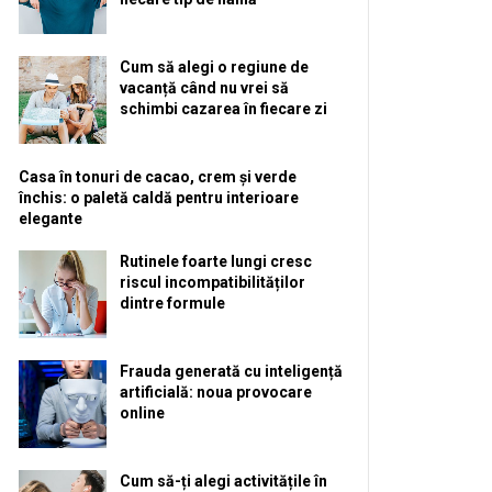
Cum să alegi o regiune de
vacanță când nu vrei să
schimbi cazarea în fiecare zi
Casa în tonuri de cacao, crem și verde
închis: o paletă caldă pentru interioare
elegante
Rutinele foarte lungi cresc
riscul incompatibilităților
dintre formule
Frauda generată cu inteligență
artificială: noua provocare
online
Cum să-ți alegi activitățile în