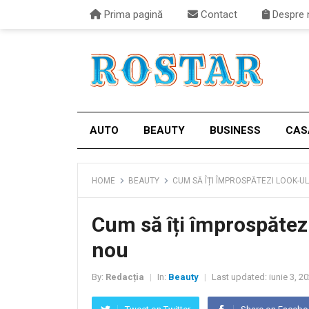
Prima pagină
Contact
Despre 
AUTO
BEAUTY
BUSINESS
CAS
HOME
BEAUTY
CUM SĂ ÎȚI ÎMPROSPĂTEZI LOOK-U
Cum să îți împrospătezi
nou
By:
Redacția
In:
Beauty
Last updated:
iunie 3, 2
|
|