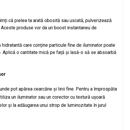
imți că pielea ta arată obosită sau uscată, pulverizează
ă. Aceste produse vor da un boost instantaneu de
 hidratantă care conține particule fine de iluminator poate
le. Aplică o cantitate mică pe față și lasă-o să se absoarbă
șor
unde pot apărea cearcăne și linii fine. Pentru a împrospăta
tiliza un iluminator sau un corector cu textură ușoară.
r și la adăugarea unui strop de luminozitate în jurul