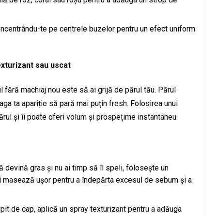
ncentrându-te pe centrele buzelor pentru un efect uniform
exturizant sau uscat
ul fără machiaj nou este să ai grijă de părul tău. Părul
eaga ta apariție să pară mai puțin fresh. Folosirea unui
ărul și îi poate oferi volum și prospețime instantaneu.
ă devină gras și nu ai timp să îl speli, folosește un
și masează ușor pentru a îndepărta excesul de sebum și a
lipit de cap, aplică un spray texturizant pentru a adăuga