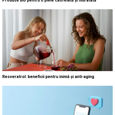
Produse bio pentru o piele catifelată și hidratată
Resveratrol: beneficii pentru inimă și anti-aging