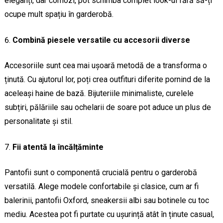
eleganți, dar comozi, pot schimba complet look-ul fără să-ți
ocupe mult spațiu în garderobă.
Combină piesele versatile cu accesorii diverse
Accesoriile sunt cea mai ușoară metodă de a transforma o
ținută. Cu ajutorul lor, poți crea outfituri diferite pornind de la
aceleași haine de bază. Bijuteriile minimaliste, curelele
subțiri, pălăriile sau ochelarii de soare pot aduce un plus de
personalitate și stil.
Fii atentă la încălțăminte
Pantofii sunt o componentă crucială pentru o garderobă
versatilă. Alege modele confortabile și clasice, cum ar fi
balerinii, pantofii Oxford, sneakersii albi sau botinele cu toc
mediu. Acestea pot fi purtate cu ușurință atât în ținute casual,