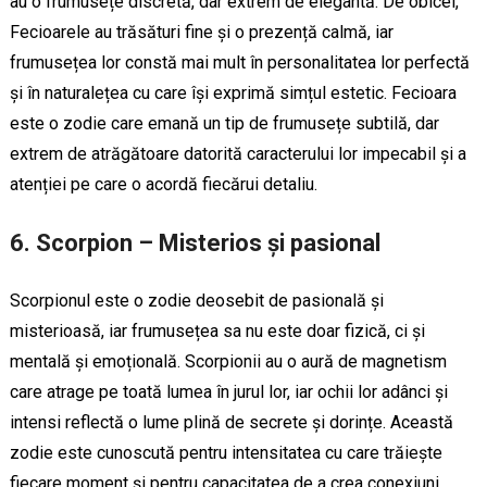
au o frumusețe discretă, dar extrem de elegantă. De obicei,
Fecioarele au trăsături fine și o prezență calmă, iar
frumusețea lor constă mai mult în personalitatea lor perfectă
și în naturalețea cu care își exprimă simțul estetic. Fecioara
este o zodie care emană un tip de frumusețe subtilă, dar
extrem de atrăgătoare datorită caracterului lor impecabil și a
atenției pe care o acordă fiecărui detaliu.
6.
Scorpion – Misterios și pasional
Scorpionul este o zodie deosebit de pasională și
misterioasă, iar frumusețea sa nu este doar fizică, ci și
mentală și emoțională. Scorpionii au o aură de magnetism
care atrage pe toată lumea în jurul lor, iar ochii lor adânci și
intensi reflectă o lume plină de secrete și dorințe. Această
zodie este cunoscută pentru intensitatea cu care trăiește
fiecare moment și pentru capacitatea de a crea conexiuni