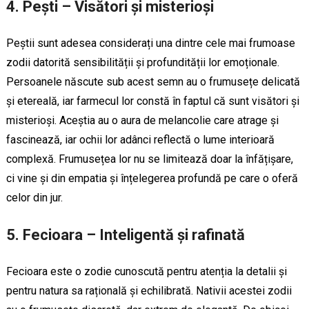
4.
Pești – Visători și misterioși
Peștii sunt adesea considerați una dintre cele mai frumoase
zodii datorită sensibilității și profundității lor emoționale.
Persoanele născute sub acest semn au o frumusețe delicată
și etereală, iar farmecul lor constă în faptul că sunt visători și
misterioși. Aceștia au o aura de melancolie care atrage și
fascinează, iar ochii lor adânci reflectă o lume interioară
complexă. Frumusețea lor nu se limitează doar la înfățișare,
ci vine și din empatia și înțelegerea profundă pe care o oferă
celor din jur.
5.
Fecioara – Inteligentă și rafinată
Fecioara este o zodie cunoscută pentru atenția la detalii și
pentru natura sa rațională și echilibrată. Nativii acestei zodii