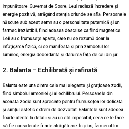
impunătoare. Guvernat de Soare, Leul radiază încredere și
energie pozitivă, atrăgând atenția oriunde se află. Persoanele
născute sub acest semn au o personalitate puternică și un
farmec irezistibil, fiind adesea descrise ca fiind magnetice.
Leii au o frumusețe aparte, care nu se rezumă doar la
înfățișarea fizică, ci se manifestă și prin zâmbetul lor
luminos, energia debordantă și dăruirea față de cei din jur.
2.
Balanta – Echilibrată și rafinată
Balanta este una dintre cele mai elegante și grațioase zodii,
fiind simbolul armoniei și al echilibrului. Persoanele din
această zodie sunt apreciate pentru frumusețea lor delicată
și simțul estetic extrem de dezvoltat. Balantele sunt adesea
foarte atente la detalii și au un stil impecabil, ceea ce le face
să fie considerate foarte atrăgătoare. În plus, farmecul lor