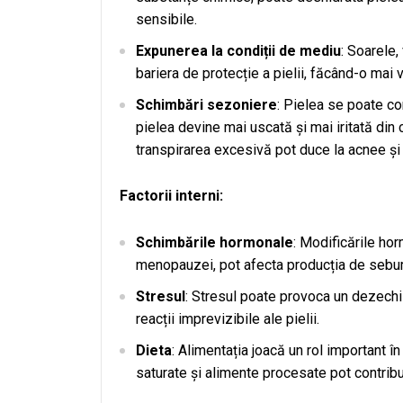
sensibile.
Expunerea la condiții de mediu
: Soarele,
bariera de protecție a pielii, făcând-o mai vul
Schimbări sezoniere
: Pielea se poate co
pielea devine mai uscată și mai iritată din 
transpirarea excesivă pot duce la acnee și
Factorii interni:
Schimbările hormonale
: Modificările hor
menopauzei, pot afecta producția de sebum ș
Stresul
: Stresul poate provoca un dezechil
reacții imprevizibile ale pielii.
Dieta
: Alimentația joacă un rol important în
saturate și alimente procesate pot contribui 