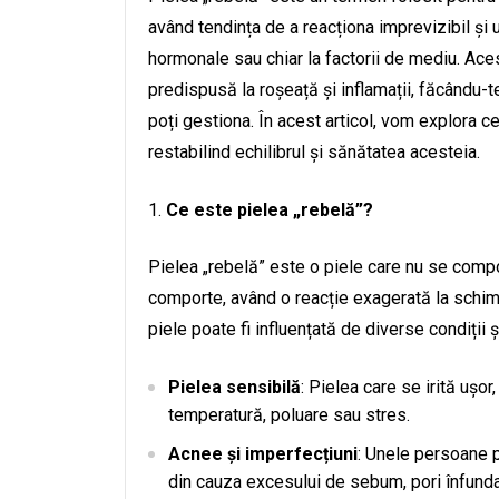
având tendința de a reacționa imprevizibil și 
hormonale sau chiar la factorii de mediu. Aces
predispusă la roșeață și inflamații, făcându-
poți gestiona. În acest articol, vom explora 
restabilind echilibrul și sănătatea acesteia.
Ce este pielea „rebelă”?
Pielea „rebelă” este o piele care nu se comp
comporte, având o reacție exagerată la schimb
piele poate fi influențată de diverse condiții ș
Pielea sensibilă
: Pielea care se irită ușor
temperatură, poluare sau stres.
Acnee și imperfecțiuni
: Unele persoane p
din cauza excesului de sebum, pori înfunda