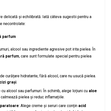
e delicată și echilibrată. Iată câteva sugestii pentru a
le necontrolate:
ră parfum
umuri, alcool sau ingrediente agresive pot irita pielea. În
ără parfum
, care sunt formulate special pentru pielea
 de curățare hidratante, fără alcool, care nu usucă pielea.
cizi grași
.
e cu alcool sau parfumuri. În schimb, alege loțiuni cu
aloe
e calmează pielea și reduc inflamațiile.
eparatoare
: Alege creme și seruri care conțin
acid