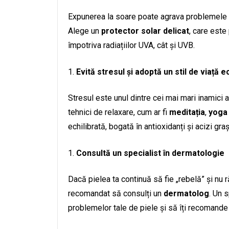
Expunerea la soare poate agrava problemele pi
Alege un
protector solar delicat
, care este
împotriva radiațiilor UVA, cât și UVB.
Evită stresul și adoptă un stil de viață ec
Stresul este unul dintre cei mai mari inamici ai
tehnici de relaxare, cum ar fi
meditația
,
yoga
echilibrată, bogată în antioxidanți și acizi gra
Consultă un specialist în dermatologie
Dacă pielea ta continuă să fie „rebelă” și nu r
recomandat să consulți un
dermatolog
. Un 
problemelor tale de piele și să îți recomand