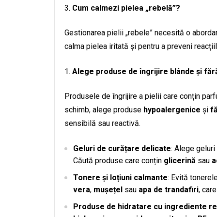
Cum calmezi pielea „rebelă”?
Gestionarea pielii „rebele” necesită o abordar
calma pielea iritată și pentru a preveni reacții
Alege produse de îngrijire blânde și fă
Produsele de îngrijire a pielii care conțin parf
schimb, alege produse
hypoalergenice
și
f
sensibilă sau reactivă.
Geluri de curățare delicate
: Alege geluri
Căută produse care conțin
glicerină
sau
a
Tonere și loțiuni calmante
: Evită tonerel
vera
,
mușețel
sau
apa de trandafiri
, car
Produse de hidratare cu ingrediente r