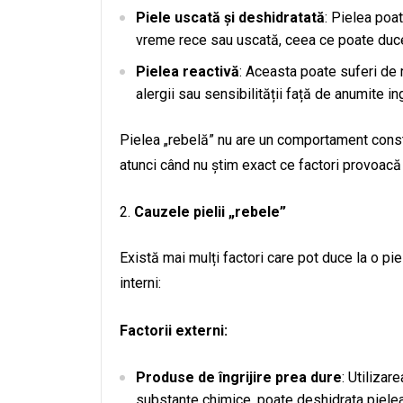
Piele uscată și deshidratată
: Pielea poat
vreme rece sau uscată, ceea ce poate duce 
Pielea reactivă
: Aceasta poate suferi de 
alergii sau sensibilității față de anumite in
Pielea „rebelă” nu are un comportament consta
atunci când nu știm exact ce factori provoacă 
Cauzele pielii „rebele”
Există mai mulți factori care pot duce la o piele
interni:
Factorii externi:
Produse de îngrijire prea dure
: Utilizar
substanțe chimice, poate deshidrata pielea s