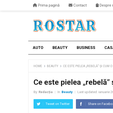
Prima pagină
Contact
Despre 
AUTO
BEAUTY
BUSINESS
CAS
HOME
BEAUTY
CE ESTE PIELEA „REBELĂ” ȘI CUM 
Ce este pielea „rebelă”
By:
Redacția
In:
Beauty
Last updated:
ianuarie 2
|
|
Tweet on Twitter
Share on Faceb