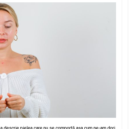
u a descrie pielea care nu se comportă așa cum ne-am dori,