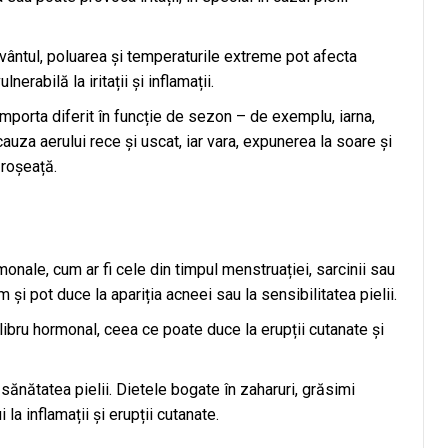
 vântul, poluarea și temperaturile extreme pot afecta
nerabilă la iritații și inflamații.
mporta diferit în funcție de sezon – de exemplu, iarna,
cauza aerului rece și uscat, iar vara, expunerea la soare și
 roșeață.
monale, cum ar fi cele din timpul menstruației, sarcinii sau
i pot duce la apariția acneei sau la sensibilitatea pielii.
ibru hormonal, ceea ce poate duce la erupții cutanate și
 sănătatea pielii. Dietele bogate în zaharuri, grăsimi
la inflamații și erupții cutanate.