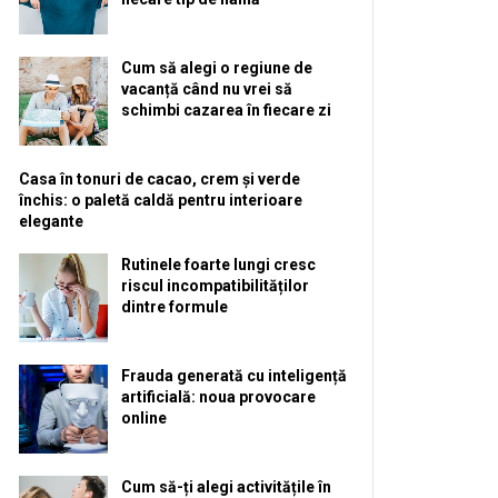
Cum să alegi o regiune de
vacanță când nu vrei să
schimbi cazarea în fiecare zi
Casa în tonuri de cacao, crem și verde
închis: o paletă caldă pentru interioare
elegante
Rutinele foarte lungi cresc
riscul incompatibilităților
dintre formule
Frauda generată cu inteligență
artificială: noua provocare
online
Cum să-ți alegi activitățile în