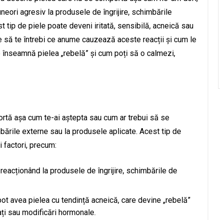
uneori agresiv la produsele de îngrijire, schimbările
t tip de piele poate deveni iritată, sensibilă, acneică sau
te să te întrebi ce anume cauzează aceste reacții și cum le
ce înseamnă pielea „rebelă” și cum poți să o calmezi,
ortă așa cum te-ai aștepta sau cum ar trebui să se
ările externe sau la produsele aplicate. Acest tip de
i factori, precum:
, reacționând la produsele de îngrijire, schimbările de
ot avea pielea cu tendință acneică, care devine „rebelă”
ți sau modificări hormonale.