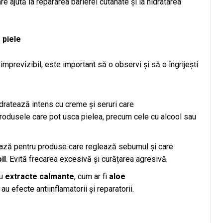
are ajută la repararea barierei cutanate și la hidratarea
 piele
mprevizibil, este important să o observi și să o îngrijești
idratează intens cu creme și seruri care
produsele care pot usca pielea, precum cele cu alcool sau
ează pentru produse care reglează sebumul și care
il
. Evită frecarea excesivă și curățarea agresivă.
cu
extracte calmante
, cum ar fi
aloe
 au efecte antiinflamatorii și reparatorii.