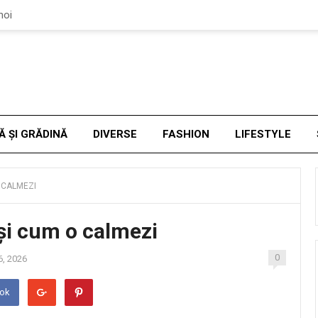
noi
Ă ȘI GRĂDINĂ
DIVERSE
FASHION
LIFESTYLE
O CALMEZI
 și cum o calmezi
0
6, 2026
ook