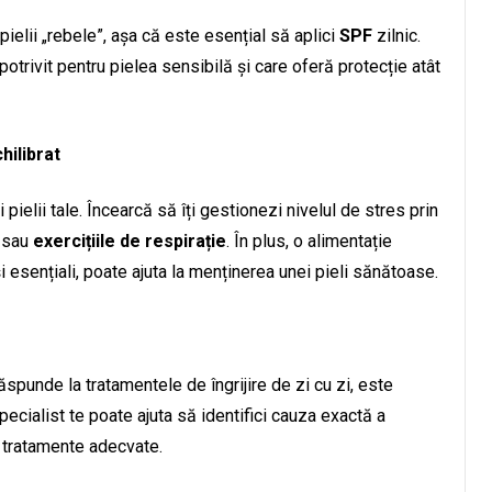
elii „rebele”, așa că este esențial să aplici
SPF
zilnic.
 potrivit pentru pielea sensibilă și care oferă protecție atât
hilibrat
 pielii tale. Încearcă să îți gestionezi nivelul de stres prin
sau
exercițiile de respirație
. În plus, o alimentație
și esențiali, poate ajuta la menținerea unei pieli sănătoase.
ăspunde la tratamentele de îngrijire de zi cu zi, este
specialist te poate ajuta să identifici cauza exactă a
e tratamente adecvate.