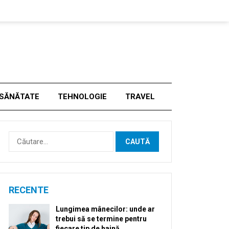
SĂNĂTATE
TEHNOLOGIE
TRAVEL
Caută
după:
RECENTE
Lungimea mânecilor: unde ar
trebui să se termine pentru
fiecare tip de haină