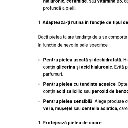
hialuronic
,
ceramide
, sau
vitamina B5
, c
profundă a pielii.
Adaptează-ți rutina în funcție de tipul de
Dacă pielea ta are tendința de a se comporta i
în funcție de nevoile sale specifice.
Pentru pielea uscată și deshidratată
: H
conțin
glicerina
și
acid hialuronic
. Evită 
parfumuri.
Pentru pielea cu tendințe acneice
: Opt
conțin
acid salicilic
sau
peroxid de benzo
Pentru pielea sensibilă
: Alege produse 
vera
,
mușețel
sau
centella asiatica
, care
Protejează pielea de soare