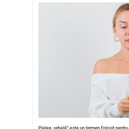
Pielea „rebelă” este un termen folosit pentr