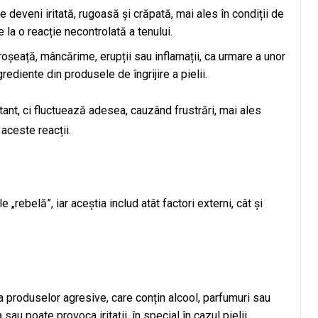
e deveni iritată, rugoasă și crăpată, mai ales în condiții de
la o reacție necontrolată a tenului.
roșeață, mâncărime, erupții sau inflamații, ca urmare a unor
grediente din produsele de îngrijire a pielii.
nt, ci fluctuează adesea, cauzând frustrări, mai ales
aceste reacții.
 „rebelă”, iar aceștia includ atât factori externi, cât și
ea produselor agresive, care conțin alcool, parfumuri sau
au poate provoca iritații, în special în cazul pielii