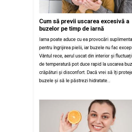
Cum să previi uscarea excesivă a
buzelor pe timp de iarnă
Iarna poate aduce cu ea provocări supliment
pentru îngrijirea pielii, iar buzele nu fac excep
Vântul rece, aerul uscat din interior și fluctuați
de temperatură pot duce rapid la uscarea buz
crăpături și disconfort. Dacă vrei să îți protej
buzele și să le păstrezi hidratate…