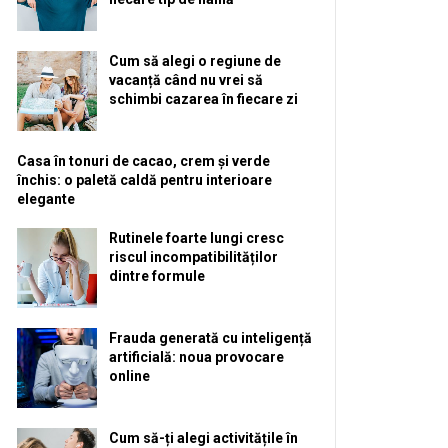
Cum să alegi o regiune de
vacanță când nu vrei să
schimbi cazarea în fiecare zi
Casa în tonuri de cacao, crem și verde
închis: o paletă caldă pentru interioare
elegante
Rutinele foarte lungi cresc
riscul incompatibilităților
dintre formule
Frauda generată cu inteligență
artificială: noua provocare
online
Cum să-ți alegi activitățile în