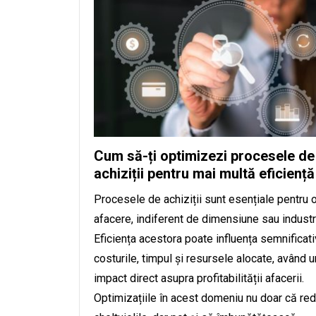
Cum să-ți optimizezi procesele de
achiziții pentru mai multă eficiență
Procesele de achiziții sunt esențiale pentru 
afacere, indiferent de dimensiune sau industr
Eficiența acestora poate influența semnificati
costurile, timpul și resursele alocate, având u
impact direct asupra profitabilității afacerii.
Optimizațiile în acest domeniu nu doar că re