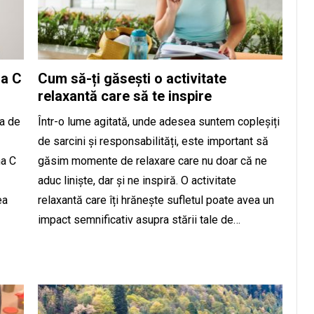
na C
Cum să-ți găsești o activitate
relaxantă care să te inspire
na de
Într-o lume agitată, unde adesea suntem copleșiți
de sarcini și responsabilități, este important să
na C
găsim momente de relaxare care nu doar că ne
aduc liniște, dar și ne inspiră. O activitate
ea
relaxantă care îți hrănește sufletul poate avea un
impact semnificativ asupra stării tale de…