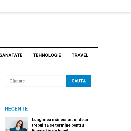
SĂNĂTATE
TEHNOLOGIE
TRAVEL
Caută
după:
RECENTE
Lungimea mânecilor: unde ar
trebui să se termine pentru
fiecare tip de haină