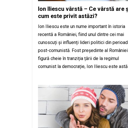
Ion Iliescu vârstă – Ce vârstă are ș
cum este privit astăzi?
Ion Iliescu este un nume important în istoria
recentă a României, fiind unul dintre cei mai
cunoscuți și influenți lideri politici din perioa
post-comunistă. Fost președinte al României 
figură cheie în tranziția țării de la regimul
comunist la democrație, Ion Iliescu este ast