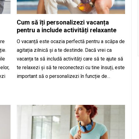
Cum să îți personalizezi vacanța
pentru a include activități relaxante
are
O vacanță este ocazia perfectă pentru a scăpa de
ție.
agitația zilnică și a te destinde. Dacă vrei ca
ile
vacanța ta să includă activități care să te ajute să
elor,
te relaxezi și să te reconectezi cu tine însuți, este
ezi
important să o personalizezi în funcție de…