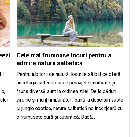
eezi
Cele mai frumoase locuri pentru a
admira natura sălbatică
il
Pentru iubitorii de natură, locurile sălbatice oferă
un refugiu autentic, unde peisajele uimitoare și
lb,
fauna diversă sunt la ordinea zilei. De la păduri
ulori
virgine și munți impunători, până la deșerturi vaste
și jungle exotice, natura sălbatică ne înconjoară cu
o frumusețe pură și autentică. Dacă…