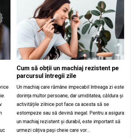
Cum să obții un machiaj rezistent pe
parcursul întregii zile
orice
Un machiaj care rămâne impecabil întreaga zi este
ie.
dorința multor persoane, dar umiditatea, căldura și
v
activitățile zilnice pot face ca acesta să se
n
estompeze sau să devină inegal. Pentru a asigura
un machiaj rezistent și durabil, este important să
duc
urmezi câțiva pași cheie care vor…