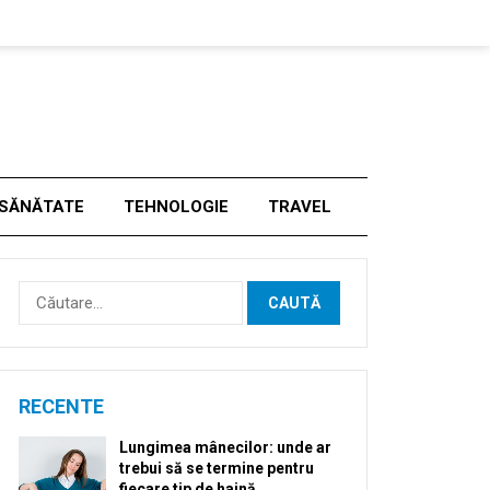
SĂNĂTATE
TEHNOLOGIE
TRAVEL
Caută
după:
RECENTE
Lungimea mânecilor: unde ar
trebui să se termine pentru
fiecare tip de haină