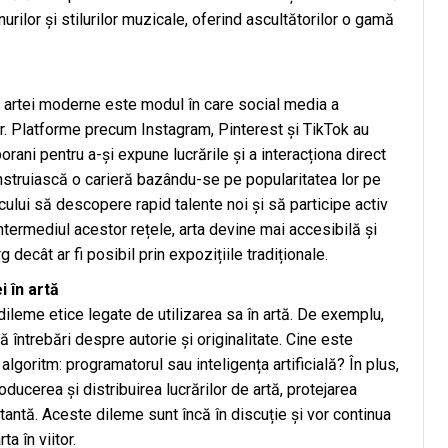
nurilor și stilurilor muzicale, oferind ascultătorilor o gamă
a artei moderne este modul în care social media a
r. Platforme precum Instagram, Pinterest și TikTok au
orani pentru a-și expune lucrările și a interacționa direct
 construiască o carieră bazându-se pe popularitatea lor pe
ului să descopere rapid talente noi și să participe activ
intermediul acestor rețele, arta devine mai accesibilă și
 decât ar fi posibil prin expozițiile tradiționale.
 în artă
leme etice legate de utilizarea sa în artă. De exemplu,
că întrebări despre autorie și originalitate. Cine este
algoritm: programatorul sau inteligența artificială? În plus,
ducerea și distribuirea lucrărilor de artă, protejarea
tantă. Aceste dileme sunt încă în discuție și vor continua
a în viitor.