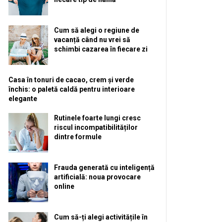
Cum să alegi o regiune de
vacanță când nu vrei să
schimbi cazarea în fiecare zi
Casa în tonuri de cacao, crem și verde
închis: o paletă caldă pentru interioare
elegante
Rutinele foarte lungi cresc
riscul incompatibilităților
dintre formule
Frauda generată cu inteligență
artificială: noua provocare
online
Cum să-ți alegi activitățile în