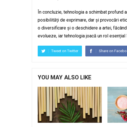
În concluzie, tehnologia a schimbat profund ar
posibilități de exprimare, dar și provocări eti
o diversificare și o deschidere a artei, făcând
evolueze, iar tehnologia joacă un rol esențial î
Tweet on Twitter
Share on Faceb
YOU MAY ALSO LIKE