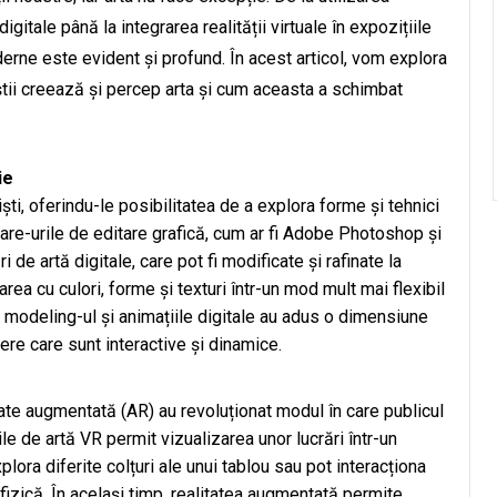
gitale până la integrarea realității virtuale în expozițiile
erne este evident și profund. În acest articol, vom explora
iștii creează și percep arta și cum aceasta a schimbat
ie
ști, oferindu-le posibilitatea de a explora forme și tehnici
ware-urile de editare grafică, cum ar fi Adobe Photoshop și
ri de artă digitale, care pot fi modificate și rafinate la
ea cu culori, forme și texturi într-un mod mult mai flexibil
 modeling-ul și animațiile digitale au adus o dimensiune
ere care sunt interactive și dinamice.
itate augmentată (AR) au revoluționat modul în care publicul
le de artă VR permit vizualizarea unor lucrări într-un
lora diferite colțuri ale unui tablou sau pot interacționa
fizică. În același timp, realitatea augmentată permite