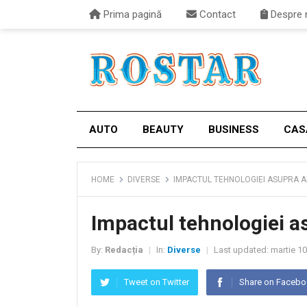
Prima pagină
Contact
Despre 
AUTO
BEAUTY
BUSINESS
CAS
HOME
DIVERSE
IMPACTUL TEHNOLOGIEI ASUPRA 
Impactul tehnologiei a
By:
Redacția
In:
Diverse
Last updated:
martie 10
|
|
Tweet on Twitter
Share on Faceb