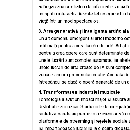
adăugarea unor straturi de informație virtuală
un spațiu interactiv. Aceste tehnologii schim
viață într-un mod spectaculos.
Arta generativă și inteligența artificială
Un alt domeniu emergent al artei moderne este 
artificială pentru a crea lucrări de artă. Artiș
pentru a crea opere care sunt determinate de
Unele lucrări sunt complet automate, iar altele
unele lucrări de artă create de IA sunt comple
viziune asupra procesului creativ. Aceasta des
întrebându-se dacă o operă generată de un alg
Transformarea industriei muzicale
Tehnologia a avut un impact major și asupra 
distribuție a muzicii. Studiourile de înregistr
sintetizatoarele au permis muzicienilor să c
platformele de streaming și rețelele sociale 
își împărtășească lucrările la o scară globală