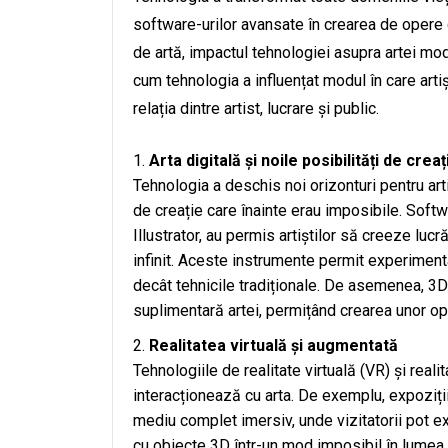
software-urilor avansate în crearea de opere di
de artă, impactul tehnologiei asupra artei mod
cum tehnologia a influențat modul în care art
relația dintre artist, lucrare și public.
Arta digitală și noile posibilități de creaț
Tehnologia a deschis noi orizonturi pentru arti
de creație care înainte erau imposibile. Soft
Illustrator, au permis artiștilor să creeze lucră
infinit. Aceste instrumente permit experimentar
decât tehnicile tradiționale. De asemenea, 3D
suplimentară artei, permițând crearea unor op
Realitatea virtuală și augmentată
Tehnologiile de realitate virtuală (VR) și real
interacționează cu arta. De exemplu, expoziții
mediu complet imersiv, unde vizitatorii pot exp
cu obiecte 3D într-un mod imposibil în lumea 