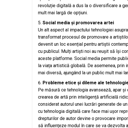
revoluție digitală a dus la o diversificare a ge
mult mai largă de opțiuni.
Social media și promovarea artei
Un alt aspect al impactului tehnologiei asupr
transformat procesul de promovare a artiștilo
devenit un loc esențial pentru artiștii contemp
cu publicul. Mulți artiști noi au reușit să își
aceste platforme. Social media permite public
la viața artistică globală. De asemenea, prin 
mai diversă, ajungând la un public mult mai larg
Probleme etice și dileme ale tehnologiei
Pe măsură ce tehnologia avansează, apar și di
crearea de artă prin inteligență artificială ridi
considerat autorul unei lucrări generate de un 
cu tehnologia digitală care face mai ușor repro
drepturilor de autor devine o provocare impor
să influențeze modul în care se va dezvolta art