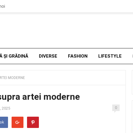
noi
Ă ȘI GRĂDINĂ
DIVERSE
FASHION
LIFESTYLE
ARTEI MODERNE
supra artei moderne
0
, 2025
ook