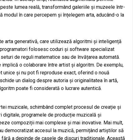
 peste lumea reală, transformând galeriile și muzeele într-
bă modul în care percepem și înțelegem arta, aducând-o la
arta generativă, care utilizează algoritmi și inteligență
tii programatori folosesc coduri și software specializat
 seturi de reguli matematice sau de învățarea automată.
 implică o colaborare între artist și algoritm. De exemplu,
t unice și nu pot fi reproduse exact, oferind o nouă
chide un dialog despre autoria și originalitatea în artă,
oritm poate fi considerată o lucrare autentică.
artei muzicale, schimbând complet procesul de creație și
ări digitale, programele de producție muzicală și
reeze compoziții mai complexe și mai inovative. Mai mult,
au democratizat accesul la muzică, permițând artiștilor să
, fără a depinde de casele de discuri tradiționale. Această